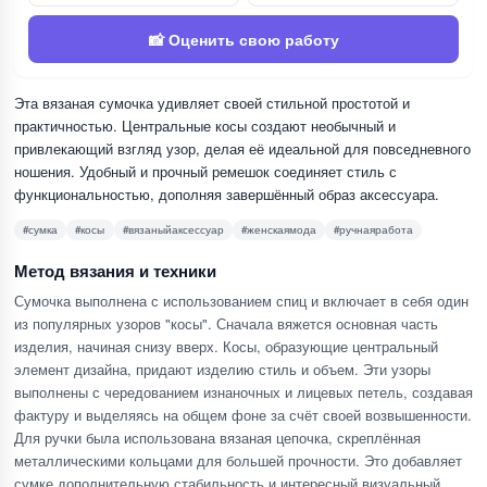
📸 Оценить свою работу
Эта вязаная сумочка удивляет своей стильной простотой и
практичностью. Центральные косы создают необычный и
привлекающий взгляд узор, делая её идеальной для повседневного
ношения. Удобный и прочный ремешок соединяет стиль с
функциональностью, дополняя завершённый образ аксессуара.
#сумка
#косы
#вязаныйаксессуар
#женскаямода
#ручнаяработа
Метод вязания и техники
Сумочка выполнена с использованием спиц и включает в себя один
из популярных узоров "косы". Сначала вяжется основная часть
изделия, начиная снизу вверх. Косы, образующие центральный
элемент дизайна, придают изделию стиль и объем. Эти узоры
выполнены с чередованием изнаночных и лицевых петель, создавая
фактуру и выделяясь на общем фоне за счёт своей возвышенности.
Для ручки была использована вязаная цепочка, скреплённая
металлическими кольцами для большей прочности. Это добавляет
сумке дополнительную стабильность и интересный визуальный