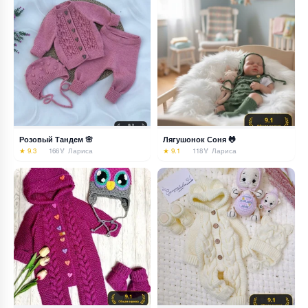
Розовый Тандем 🌸
Лягушонок Соня 🐸
★ 9.3
166
🏅 Лариса
★ 9.1
118
🏅 Лариса