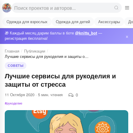
Одежда для взрослых
Одежда для детей
Аксессуары
До
🎁 Каждый месяц дарим баллы в боте
@knitts_bot
—
×
регистрация бесплатна!
Главная
/
Публикации
/
Лучшие сервисы для рукоделия и защиты о…
СОВЕТЫ
Лучшие сервисы для рукоделия и
защиты от стресса
11 Октября 2020 · 5 мин. чтения
0
#рукоделие