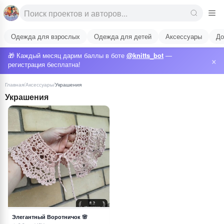
Одежда для взрослых
Одежда для детей
Аксессуары
До
🎁 Каждый месяц дарим баллы в боте
@knitts_bot
—
×
регистрация бесплатна!
Главная
/
Аксессуары
/
Украшения
Украшения
Элегантный Воротничок 🌸