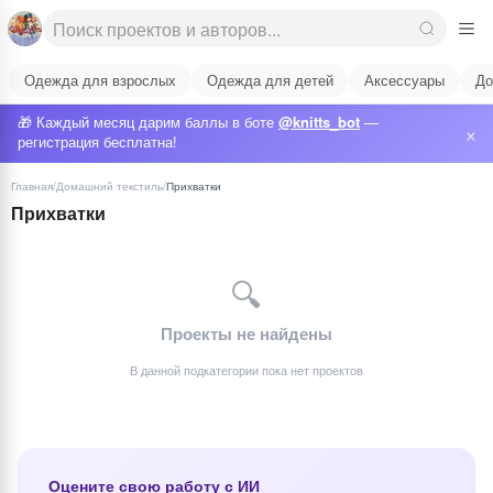
Одежда для взрослых
Одежда для детей
Аксессуары
До
🎁 Каждый месяц дарим баллы в боте
@knitts_bot
—
×
регистрация бесплатна!
Главная
/
Домашний текстиль
/
Прихватки
Прихватки
🔍
Проекты не найдены
В данной подкатегории пока нет проектов
Оцените свою работу с ИИ