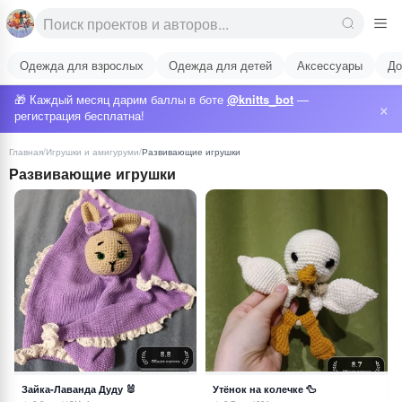
Одежда для взрослых
Одежда для детей
Аксессуары
До
🎁 Каждый месяц дарим баллы в боте
@knitts_bot
—
×
регистрация бесплатна!
Главная
/
Игрушки и амигуруми
/
Развивающие игрушки
Развивающие игрушки
Зайка-Лаванда Дуду 🐰
Утёнок на колечке 🦆