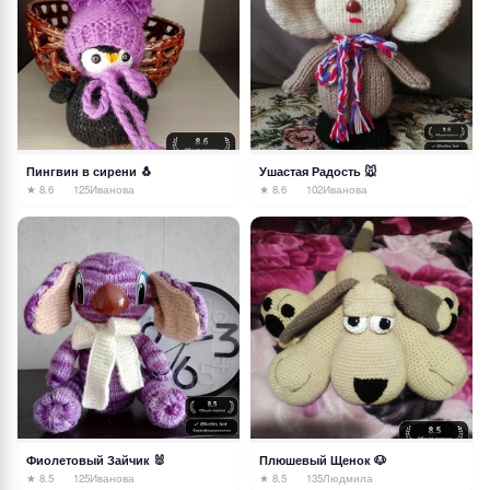
Пингвин в сирени 🐧
Ушастая Радость 🐭
★ 8.6
125
Иванова
★ 8.6
102
Иванова
Фиолетовый Зайчик 🐰
Плюшевый Щенок 🐶
★ 8.5
125
Иванова
★ 8.5
135
Людмила