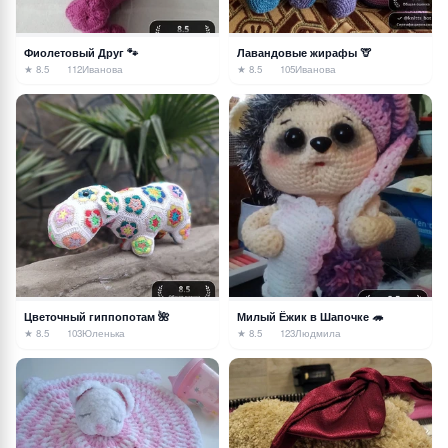
Фиолетовый Друг 🐾
Лавандовые жирафы 🦒
★ 8.5
112
Иванова
★ 8.5
105
Иванова
Цветочный гиппопотам 🌺
Милый Ёжик в Шапочке 🦔
★ 8.5
103
Юленька
★ 8.5
123
Людмила