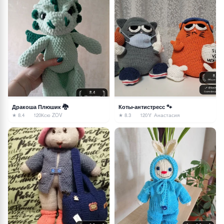
Дракоша Плюшик 🐉
Коты-антистресс 🐾
★ 8.4
120
Ксю ZOV
★ 8.3
120
🏅 Анастасия