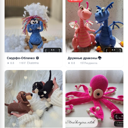
Смурфо-Облачко 😄
Дружные драконы 🐉
★ 8.8
116
🏅 Ekaterina
★ 8.8
157
Людмила