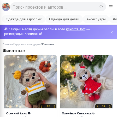
Одежда для взрослых
Одежда для детей
Аксессуары
До
🎁 Каждый месяц дарим баллы в боте
@knitts_bot
—
×
регистрация бесплатна!
Главная
/
Игрушки и амигуруми
/
Животные
Животные
Осенний ёжик 🎃
Оленёнок Снежинка ✨