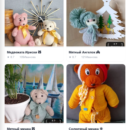
Медвежата Ириски 🧸
Мятный Ангелок 👼
★ 8.7
105
Иванова
★ 8.7
121
Иванова
Мятный мишка 🧸
Солнечный мишка 🌞