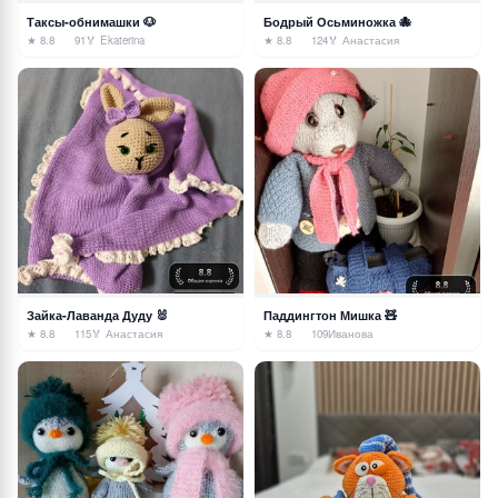
Таксы-обнимашки 🐶
Бодрый Осьминожка 🐙
★ 8.8
91
🏅 Ekaterina
★ 8.8
124
🏅 Анастасия
Зайка-Лаванда Дуду 🐰
Паддингтон Мишка 🧸
★ 8.8
115
🏅 Анастасия
★ 8.8
109
Иванова