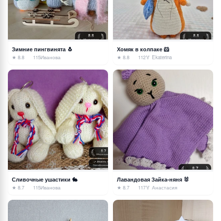
Зимние пингвинята 🐧
Хомяк в колпаке 🐹
★ 8.8
115
Иванова
★ 8.8
112
🏅 Ekaterina
Сливочные ушастики 🐇
Лавандовая Зайка-няня 🐰
★ 8.7
115
Иванова
★ 8.7
117
🏅 Анастасия