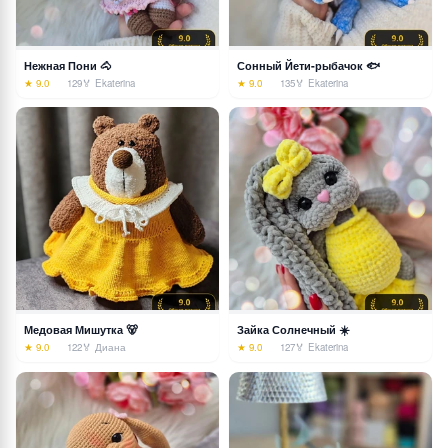
Нежная Пони 🐴
Сонный Йети-рыбачок 🐟
★ 9.0
129
🏅 Ekaterina
★ 9.0
135
🏅 Ekaterina
Медовая Мишутка 🐻
Зайка Солнечный ☀️
★ 9.0
122
🏅 Диана
★ 9.0
127
🏅 Ekaterina