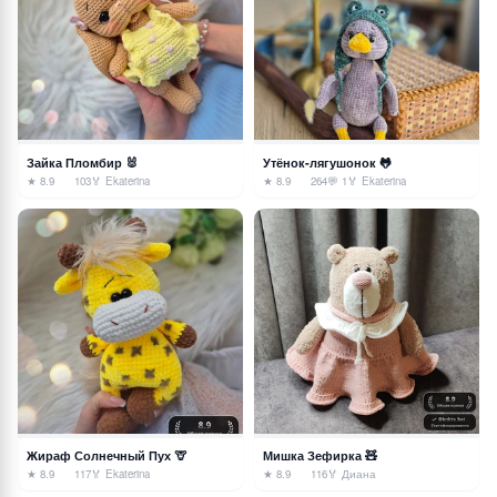
Зайка Пломбир 🐰
Утёнок-лягушонок 🐸
★ 8.9
103
🏅 Ekaterina
★ 8.9
264
💬 1
🏅 Ekaterina
Жираф Солнечный Пух 🦒
Мишка Зефирка 🧸
★ 8.9
117
🏅 Ekaterina
★ 8.9
116
🏅 Диана