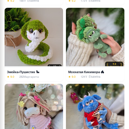
★ 9.2
188
🏅 Ekaterina
★ 9.2
173
🏅 Ekaterina
Змейка-Пушистик 🐍
Мохнатая Кикимора 🐲
★ 9.0
282
Маргарита
★ 9.0
124
🏅 Ekaterina