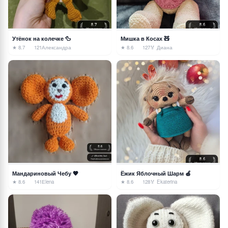
Утёнок на колечке 🦆
Мишка в Косах 🧸
★ 8.7
121
Александра
★ 8.6
127
🏅 Диана
Мандариновый Чебу 🧡
Ёжик Яблочный Шарм 🍏
★ 8.6
141
Еlena
★ 8.6
128
🏅 Ekaterina