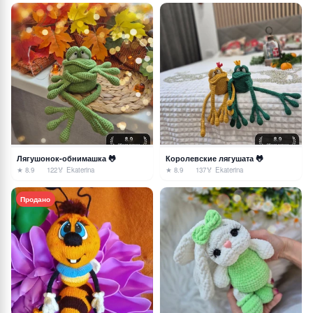
Лягушонок-обнимашка 🐸
Королевские лягушата 🐸
★ 8.9
122
🏅 Ekaterina
★ 8.9
137
🏅 Ekaterina
Продано