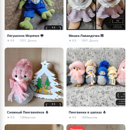
Лягушонок Морячок 🐸
Мишка Лавандочка 🧸
★ 8.8
123
🏅 Диана
★ 8.8
109
🏅 Диана
Снежный Пингвинёнок 🐧
Пингвинки в шапках 🐧
★ 8.8
116
Иванова
★ 8.8
130
Иванова
Продано