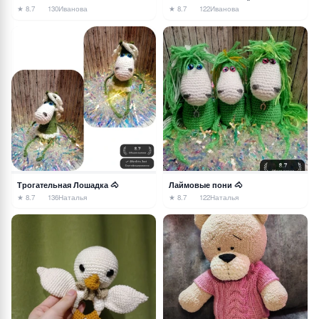
★ 8.7
130
Иванова
★ 8.7
122
Иванова
Трогательная Лошадка 🐴
Лаймовые пони 🐴
★ 8.7
136
Наталья
★ 8.7
122
Наталья