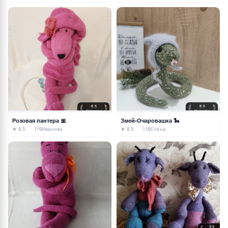
Розовая пантера 🎀
Змей-Очаровашка 🐍
★ 8.5
119
Иванова
★ 8.5
118
Елена