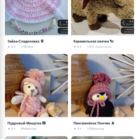
Зайка-Сладкоежка 🐰
Карамельная овечка 🐑
★ 8.4
116
Еlena
★ 8.4
119
🏅 Анастасия
Пудровый Мишутка 🧸
Пингвинёнок Пончик 🐧
★ 8.4
94
Иванова
★ 8.4
100
Иванова