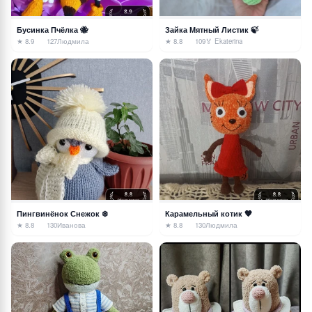
Бусинка Пчёлка 🐝
Зайка Мятный Листик 🍃
★ 8.9
127
Людмила
★ 8.8
109
🏅 Ekaterina
Пингвинёнок Снежок ❄️
Карамельный котик 🧡
★ 8.8
130
Иванова
★ 8.8
130
Людмила