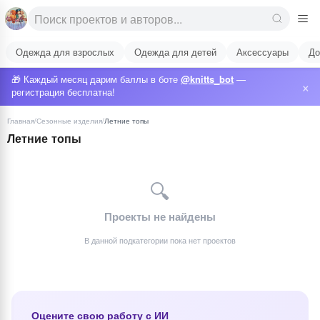
Одежда для взрослых
Одежда для детей
Аксессуары
До
🎁 Каждый месяц дарим баллы в боте
@knitts_bot
—
×
регистрация бесплатна!
Главная
/
Сезонные изделия
/
Летние топы
Летние топы
🔍
Проекты не найдены
В данной подкатегории пока нет проектов
Оцените свою работу с ИИ