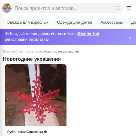
Одежда для взрослых
Одежда для детей
Аксессуары
До
🎁 Каждый месяц дарим баллы в боте
@knitts_bot
—
×
регистрация бесплатна!
Главная
/
Сезонные изделия
/
Новогодние украшения
Новогодние украшения
Рубиновая Снежинка ❄️