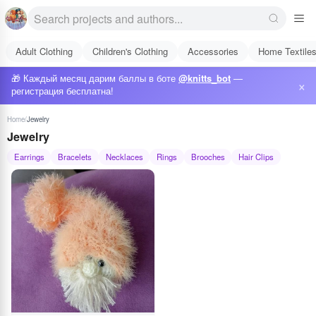
Adult Clothing
Children's Clothing
Accessories
Home Textile
🎁 Каждый месяц дарим баллы в боте
@knitts_bot
—
×
регистрация бесплатна!
Home
/
Jewelry
Jewelry
Earrings
Bracelets
Necklaces
Rings
Brooches
Hair Clips