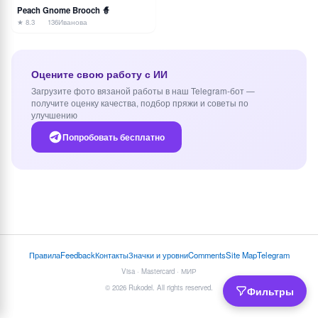
Peach Gnome Brooch 🧙
★ 8.3
136
Иванова
Оцените свою работу с ИИ
Загрузите фото вязаной работы в наш Telegram-бот —
получите оценку качества, подбор пряжи и советы по
улучшению
Попробовать бесплатно
Правила
Feedback
Контакты
Значки и уровни
Comments
Site Map
Telegram
Visa · Mastercard · МИР
© 2026 Rukodel. All rights reserved.
Фильтры