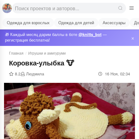
Одежда для взрослых
Одежда для детей
Аксессуары
До
🎁 Каждый месяц дарим баллы в боте
@knitts_bot
—
×
регистрация бесплатна!
Главная
/
Игрушки и амигуруми
Коровка-улыбка 🐮
8.2
Людмила
16 Ноя, 02:34