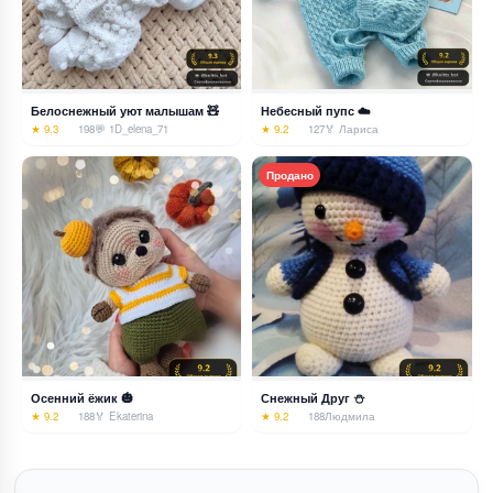
Белоснежный уют малышам 🧸
Небесный пупс ☁️
★ 9.3
198
💬 1
D_elena_71
★ 9.2
127
🏅 Лариса
Продано
Осенний ёжик 🎃
Снежный Друг ⛄
★ 9.2
188
🏅 Ekaterina
★ 9.2
188
Людмила