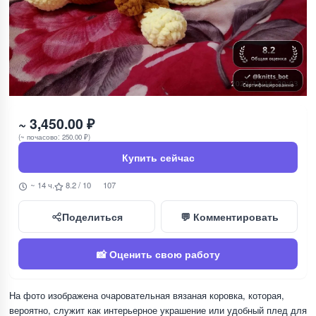
~ 3,450.00 ₽
(~ почасово: 250.00 ₽)
Купить сейчас
~ 14 ч.
8.2 / 10
107
Поделиться
💬 Комментировать
📸 Оценить свою работу
На фото изображена очаровательная вязаная коровка, которая,
вероятно, служит как интерьерное украшение или удобный плед для