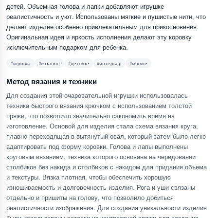
детей. Объемная голова и лапки добавляют игрушке
реалистичность и уют. Использованы мягкие и пушистые нити, что
делает изделие особенно привлекательным для прикосновения.
Оригинальная идея и яркость исполнения делают эту коровку
исключительным подарком для ребенка.
#коровка
#вязаное
#детское
#интерьер
#мягкое
Метод вязания и техники
Для создания этой очаровательной игрушки использовалась
техника быстрого вязания крючком с использованием толстой
пряжи, что позволило значительно сэкономить время на
изготовление. Основой для изделия стала схема вязания круга,
плавно переходящая в вытянутый овал, который затем было легко
адаптировать под форму коровки. Голова и лапы выполнены
круговым вязанием, техника которого основана на чередовании
столбиков без накида и столбиков с накидом для придания объема
и текстуры. Вязка плотная, чтобы обеспечить хорошую
изношиваемость и долговечность изделия. Рога и уши связаны
отдельно и пришиты на голову, что позволило добиться
реалистичности изображения. Для создания уникальности изделия
были использованы вставки из контрастной пряжи для создания