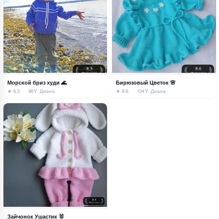
Морской бриз худи 🌊
Бирюзовый Цветок 🌸
★ 8.3
98
🏅 Диана
★ 8.6
104
🏅 Диана
Зайчонок Ушастик 🐰