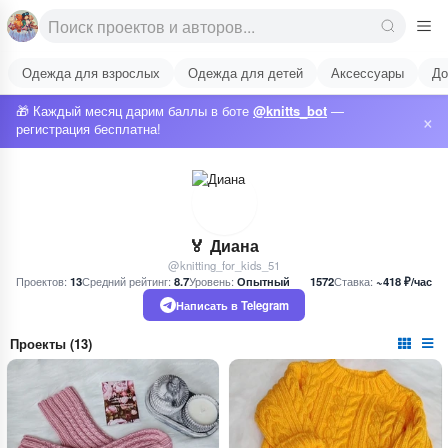
Одежда для взрослых
Одежда для детей
Аксессуары
До
🎁 Каждый месяц дарим баллы в боте
@knitts_bot
—
×
регистрация бесплатна!
🏅 Диана
@knitting_for_kids_51
Проектов:
13
Средний рейтинг:
8.7
Уровень:
Опытный
1572
Ставка:
~418 ₽/час
Написать в Telegram
Проекты (13)