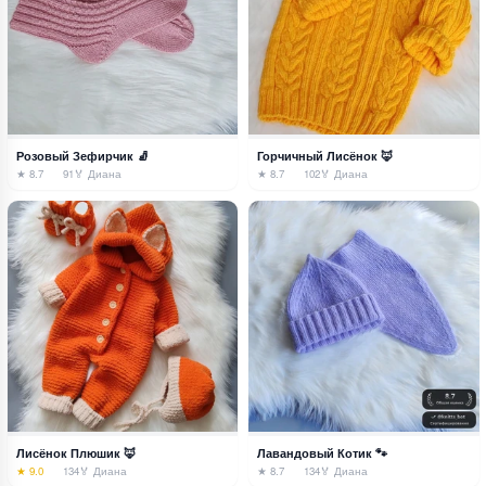
Розовый Зефирчик 🧦
Горчичный Лисёнок 🦊
★ 8.7
91
🏅 Диана
★ 8.7
102
🏅 Диана
Лисёнок Плюшик 🦊
Лавандовый Котик 🐾
★ 9.0
134
🏅 Диана
★ 8.7
134
🏅 Диана