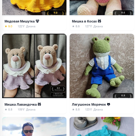
Медовая Мишутка 🐻
Мишка в Косах 🧸
★ 9.0
122
🏅 Диана
★ 8.6
127
🏅 Диана
Мишка Лавандочка 🧸
Лягушонок Морячок 🐸
★ 8.8
109
🏅 Диана
★ 8.8
123
🏅 Диана