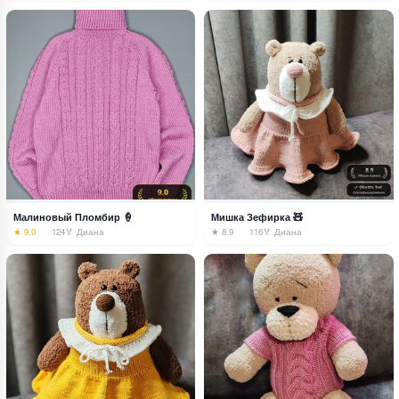
Малиновый Пломбир 🍦
Мишка Зефирка 🧸
★ 9.0
124
🏅 Диана
★ 8.9
116
🏅 Диана