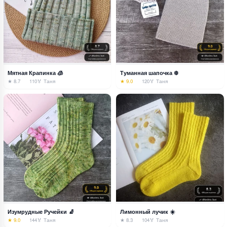
Мятная Крапинка 🧊
Туманная шапочка ❄️
★ 8.7
110
🏅 Таня
★ 9.0
120
🏅 Таня
Изумрудные Ручейки 🧦
Лимонный лучик ☀️
★ 9.0
144
🏅 Таня
★ 8.3
104
🏅 Таня