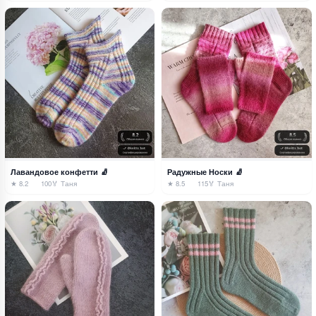
Лавандовое конфетти 🧦
Радужные Носки 🧦
★ 8.2
100
🏅 Таня
★ 8.5
115
🏅 Таня