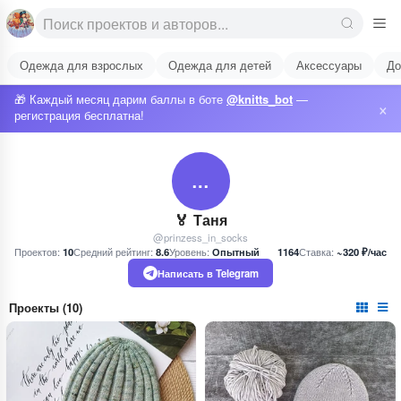
Одежда для взрослых
Одежда для детей
Аксессуары
До
🎁 Каждый месяц дарим баллы в боте
@knitts_bot
—
×
регистрация бесплатна!
…
🏅 Таня
@prinzess_in_socks
Проектов:
10
Средний рейтинг:
8.6
Уровень:
Опытный
1164
Ставка:
~320 ₽/час
Написать в Telegram
Проекты (10)