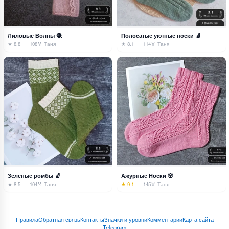
Лиловые Волны 🧶
Полосатые уютные носки 🧦
★ 8.8
108
🏅 Таня
★ 8.1
114
🏅 Таня
Зелёные ромбы 🧦
Ажурные Носки 🌸
★ 8.5
104
🏅 Таня
★ 9.1
145
🏅 Таня
Правила
Обратная связь
Контакты
Значки и уровни
Комментарии
Карта сайта
Telegram