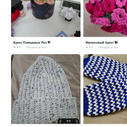
Букет Плюшевых Роз 🌹
Малиновый букет 🌺
★ 8.4
100
جانا ام فاطمة
★ 8.3
105
جانا ام فاطمة