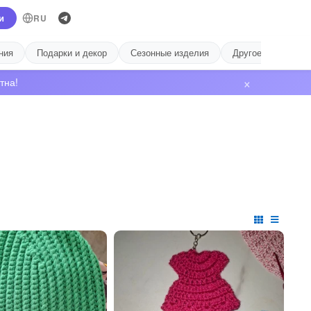
и
RU
ния
Подарки и декор
Сезонные изделия
Другое
Лиде
×
тна!