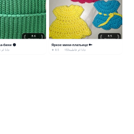
а-бини 🟢
Яркое мини-платьице 🔑
جانا ام 
★ 8.5
153
جانا ام فاطمة