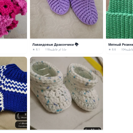
Лавандовые Дракончики 🐉
Мятный Резинк
★ 8.1
118
جانا ام فاطمة
★ 8.6
104
فاطمة