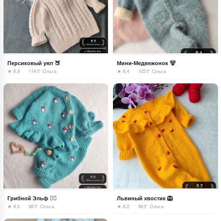
Персиковый уют 🍑
Мини-Медвежонок 🐻
★ 8.8
114
🏅 Ольга
★ 8.4
103
🏅 Ольга
Грибной Эльф 🧚‍♀️
Львиный хвостик 🦁
★ 8.6
98
🏅 Ольга
★ 8.2
96
🏅 Ольга