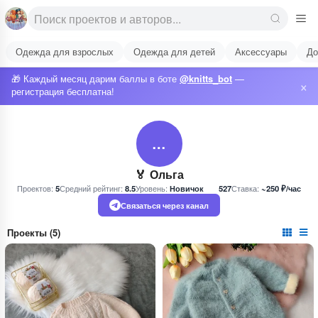
Одежда для взрослых
Одежда для детей
Аксессуары
До
🎁 Каждый месяц дарим баллы в боте
@knitts_bot
—
×
регистрация бесплатна!
…
🏅 Ольга
Проектов:
5
Средний рейтинг:
8.5
Уровень:
Новичок
527
Ставка:
~250 ₽/час
Связаться через канал
Проекты (5)