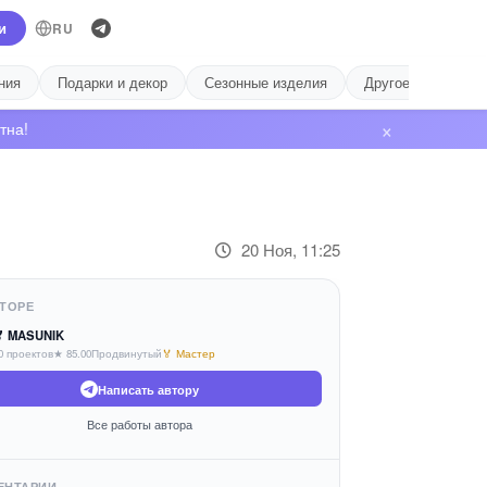
и
RU
ния
Подарки и декор
Сезонные изделия
Другое
Лиде
×
тна!
20 Ноя, 11:25
ТОРЕ
 MASUNIK
0 проектов
★ 85.00
Продвинутый
🏅 Мастер
Написать автору
Все работы автора
ЕНТАРИИ