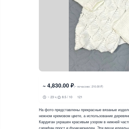
~ 4,830.00 ₽
(~ почасово: 210.00 ₽)
~ 23 ч.
8.5 / 10
121
На фото представлены прекрасные вязаные издел
нежном кремовом цвете, а использование деревян
Кардиган украшен красивым узором в нижней части
сарафан прост и функционален. Эти вещи идеальн