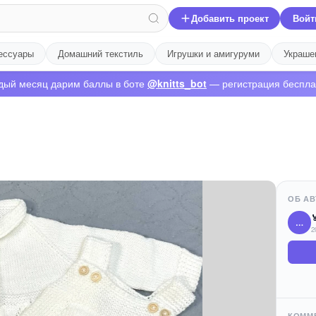
Добавить проект
Войт
ессуары
Домашний текстиль
Игрушки и амигуруми
Украше
дый месяц дарим баллы в боте
@knitts_bot
— регистрация беспла
ОБ АВ

…
2
КОММ