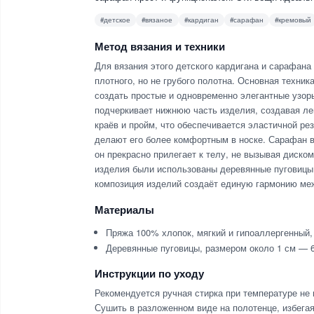
#детское
#вязаное
#кардиган
#сарафан
#кремовый
Метод вязания и техники
Для вязания этого детского кардигана и сарафана
плотного, но не грубого полотна. Основная техник
создать простые и одновременно элегантные узоры
подчеркивает нижнюю часть изделия, создавая л
краёв и пройм, что обеспечивается эластичной ре
делают его более комфортным в носке. Сарафан в
он прекрасно прилегает к телу, не вызывая диск
изделия были использованы деревянные пуговицы
композиция изделий создаёт единую гармонию ме
Материалы
Пряжа 100% хлопок, мягкий и гипоаллергенный,
Деревянные пуговицы, размером около 1 см — 6
Инструкции по уходу
Рекомендуется ручная стирка при температуре не
Сушить в разложенном виде на полотенце, избегая