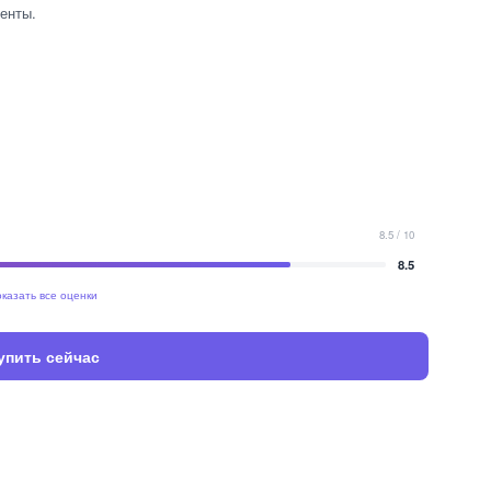
енты.
8.5 / 10
8.5
казать все оценки
упить сейчас