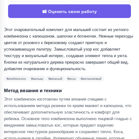
📸 Оценить свою работу
Этот очаровательный комплект для малышей состоит из уютного
комбинезона с капюшоном, шапочки и ботиночек. Нежные переходы
цветов от розового к бирюзовому создают приятную и
успокаивающую палитру. Замысловатый узор кос добавляет
текстуру и визуальный интерес, создавая элемент тепла и уюта.
Кнопки из натурального дерева прекрасно завершают общий вид,
добавляя очарование и функциональность.
#комбинезон
#малыш
#вязаный
#косы
#меланжевый
Метод вязания и техники
Этот комбинезон изготовлен путем вязания спицами с
использованием метода резинки по краям манжет и капюшона, что
обеспечивает дополнительную эластичность и комфорт для
ребенка. Основное тело комбинезона выполнено лицевой гладью с
введением замысловатых кос, которые придают изделию
интересное текстурное разнообразие и сохраняют тепло. Коса,
используемая в дизайне, формирует объемные линии, которые