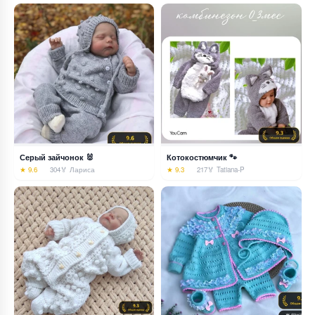
Серый зайчонок 🐰
Котокостюмчик 🐾
★ 9.6
304
🏅 Лариса
★ 9.3
217
🏅 Tatiana-P