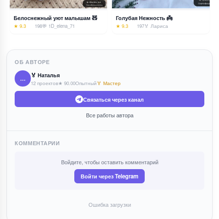
Белоснежный уют малышам 🧸
Голубая Нежность 👼
★ 9.3
198
💬 1
D_elena_71
★ 9.3
197
🏅 Лариса
ОБ АВТОРЕ
🏅 Наталья
…
12 проектов
★ 90.00
Опытный
🏅 Мастер
Связаться через канал
Все работы автора
КОММЕНТАРИИ
Войдите, чтобы оставить комментарий
Войти через Telegram
Ошибка загрузки