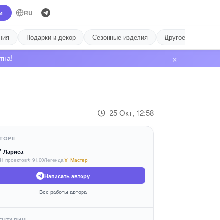
и
RU
ния
Подарки и декор
Сезонные изделия
Другое
Лиде
×
тна!
25 Окт, 12:58
ТОРЕ
 Лариса
41 проектов
★ 91.00
Легенда
🏅 Мастер
Написать автору
Все работы автора
ЕНТАРИИ