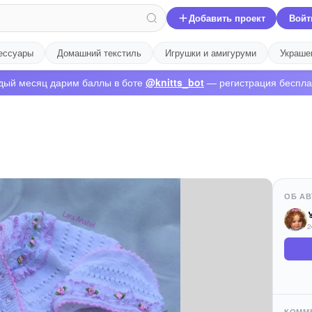
Добавить проект
Войт
ессуары
Домашний текстиль
Игрушки и амигуруми
Украше
дый месяц дарим баллы в боте
@knitts_bot
— регистрация беспла
ОБ АВ

2
КОММ