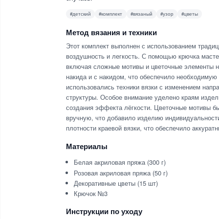
#детский
#комплект
#вязаный
#узор
#цветы
Метод вязания и техники
Этот комплект выполнен с использованием традиц
воздушность и легкость. С помощью крючка маст
включая сложные мотивы и цветочные элементы на
накида и с накидом, что обеспечило необходимую 
использовались техники вязки с изменением напра
структуры. Особое внимание уделено краям издел
создания эффекта лёгкости. Цветочные мотивы б
вручную, что добавило изделию индивидуальности
плотности краевой вязки, что обеспечило аккурат
Материалы
Белая акриловая пряжа (300 г)
Розовая акриловая пряжа (50 г)
Декоративные цветы (15 шт)
Крючок №3
Инструкции по уходу