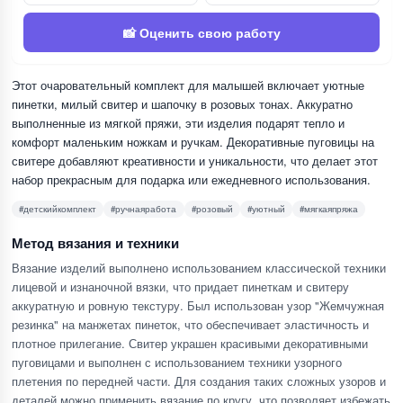
📸 Оценить свою работу
Этот очаровательный комплект для малышей включает уютные
пинетки, милый свитер и шапочку в розовых тонах. Аккуратно
выполненные из мягкой пряжи, эти изделия подарят тепло и
комфорт маленьким ножкам и ручкам. Декоративные пуговицы на
свитере добавляют креативности и уникальности, что делает этот
набор прекрасным для подарка или ежедневного использования.
#детскийкомплект
#ручнаяработа
#розовый
#уютный
#мягкаяпряжа
Метод вязания и техники
Вязание изделий выполнено использованием классической техники
лицевой и изнаночной вязки, что придает пинеткам и свитеру
аккуратную и ровную текстуру. Был использован узор "Жемчужная
резинка" на манжетах пинеток, что обеспечивает эластичность и
плотное прилегание. Свитер украшен красивыми декоративными
пуговицами и выполнен с использованием техники узорного
плетения по передней части. Для создания таких сложных узоров и
деталей можно применить вязание по кругу, что позволяет избежать