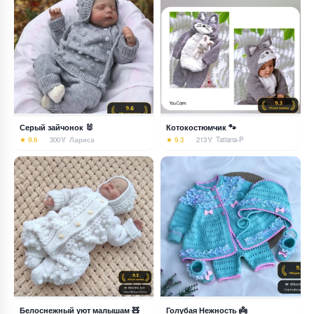
Серый зайчонок 🐰
Котокостюмчик 🐾
★ 9.6
300
🏅 Лариса
★ 9.3
213
🏅 Tatiana-P
Белоснежный уют малышам 🧸
Голубая Нежность 👼