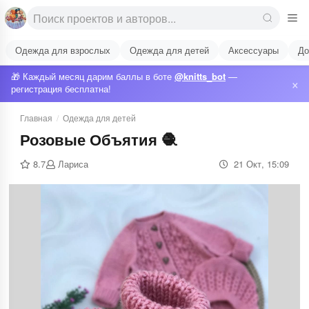
Одежда для взрослых
Одежда для детей
Аксессуары
До
🎁 Каждый месяц дарим баллы в боте
@knitts_bot
—
×
регистрация бесплатна!
Главная
/
Одежда для детей
Розовые Объятия 🧶
8.7
Лариса
21 Окт, 15:09