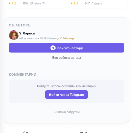
★ 9.3
195
💬 1
D_elena_71
★ 9.3
194
🏅 Лариса
ОБ АВТОРЕ
🏅 Лариса
241 проектов
★ 87.00
Легенда
🏅 Мастер
Написать автору
Все работы автора
КОММЕНТАРИИ
Войдите, чтобы оставить комментарий
Войти через Telegram
Ошибка загрузки