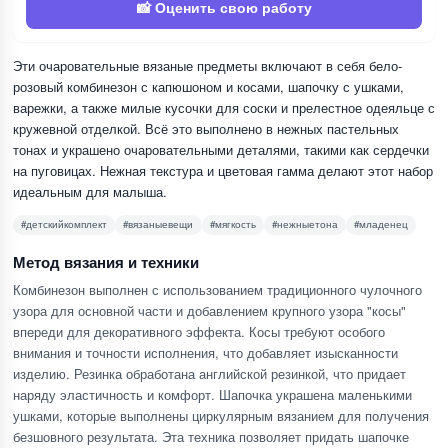
📸 Оценить свою работу
Эти очаровательные вязаные предметы включают в себя бело-
розовый комбинезон с капюшоном и косами, шапочку с ушками,
варежки, а также милые кусочки для соски и прелестное одеяльце с
кружевной отделкой. Всё это выполнено в нежных пастельных
тонах и украшено очаровательными деталями, такими как сердечки
на пуговицах. Нежная текстура и цветовая гамма делают этот набор
идеальным для малыша.
#детскийкомплект
#вязаныевещи
#мягкость
#нежныетона
#младенец
Метод вязания и техники
Комбинезон выполнен с использованием традиционного чулочного
узора для основной части и добавлением крупного узора "косы"
впереди для декоративного эффекта. Косы требуют особого
внимания и точности исполнения, что добавляет изысканности
изделию. Резинка обработана английской резинкой, что придает
наряду эластичность и комфорт. Шапочка украшена маленькими
ушками, которые выполнены циркулярным вязанием для получения
безшовного результата. Эта техника позволяет придать шапочке