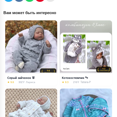
Вам может быть интересно
Серый зайчонок 🐰
Котокостюмчик 🐾
★ 9.6
302
🏅 Лариса
★ 9.3
216
🏅 Tatiana-P