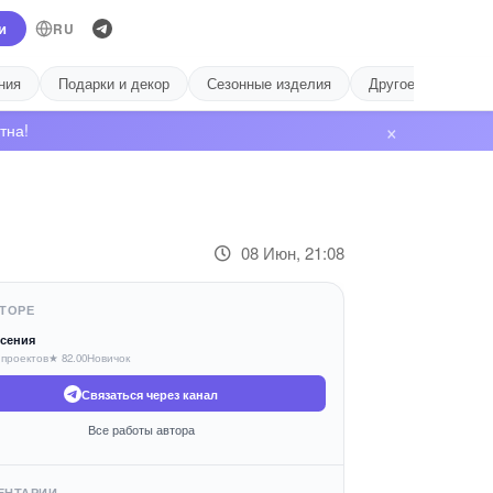
и
RU
ния
Подарки и декор
Сезонные изделия
Другое
Лиде
×
тна!
08 Июн, 21:08
ТОРЕ
сения
 проектов
★ 82.00
Новичок
Связаться через канал
Все работы автора
ЕНТАРИИ