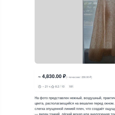
~ 4,830.00 ₽
(~ почасово: 230.00 ₽)
~ 21 ч.
8.2 / 10
181
На фото представлен нежный, воздушный, практич
цвета, располагающийся на вешалке перед окном.
слегка опущенной линией плеч, что создаёт ощущ
— виден тонкий, лёгкий мохер или аналогичная то