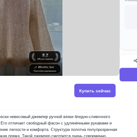
Купить сейчас
ески невесомый джемпер ручной вязки бледно-сливочного
 Его отличает свободный фасон с удлинёнными рукавами и
ение легкости и комфорта. Структура полотна полупрозрачная
нкая пряжа. Такой джемпер смотрится очень современно,