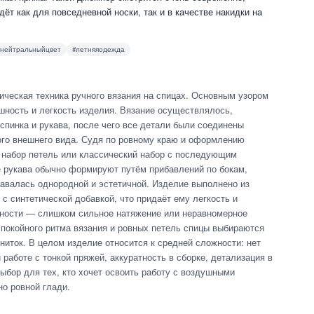
ёт как для повседневной носки, так и в качестве накидки на
#нейтральныйцвет
#летняяодежда
ическая техника ручного вязания на спицах. Основным узором
шность и легкость изделия. Вязание осуществлялось,
 спинка и рукава, после чего все детали были соединены
го внешнего вида. Судя по ровному краю и оформлению
 набор петель или классический набор с последующим
 рукава обычно формируют путём прибавлений по бокам,
тавалась однородной и эстетичной. Изделие выполнено из
с синтетической добавкой, что придаёт ему легкость и
атности — слишком сильное натяжение или неравномерное
спокойного ритма вязания и ровных петель спицы выбираются
ниток. В целом изделие относится к средней сложности: нет
работе с тонкой пряжей, аккуратность в сборке, детализация в
ыбор для тех, кто хочет освоить работу с воздушными
но ровной глади.