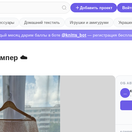
Добавить проект
Войт
ессуары
Домашний текстиль
Игрушки и амигуруми
Украше
дый месяц дарим баллы в боте
@knitts_bot
— регистрация беспла
мпер ☁️
ОБ АВ
К
…
1
КОММ