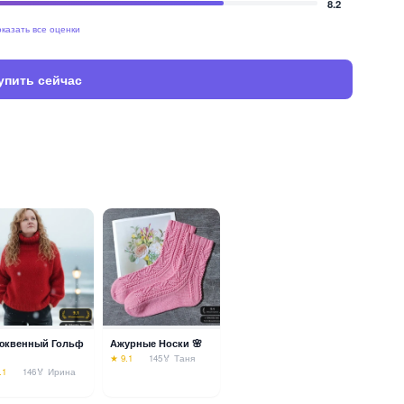
8.2
казать все оценки
упить сейчас
юквенный Гольф
Ажурные Носки 🌸
★ 9.1
145
🏅 Таня
.1
146
🏅 Ирина