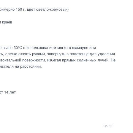
имерно 150 г, цвет светло-кремовый)
и краёв
не выше 30°С с использованием мягкого шампуня или
ь, слегка отжать руками, завернуть в полотенце для удаления
изонтальной поверхности, избегая прямых солнечных лучей. Не
ривателя на расстоянии.
т 14 лет
8.2 / 10