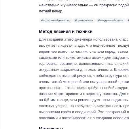
женственно и универсально — он прекрасно подойд
летний вечер.
#мохеровыйджемпер
#ручнаявязка
#воздушныйстиль
Метод вязания и техники
Для создания этого джемпера использована класс
выступает лицевая гладь, что подчёркивает возду
вероятнее всего, по частям: сначала перед, затем
сшивными или трикотажными швами для аккуратно
горловины, возможно, использовался итальянский
аккуратным закрытием для эластичности. Широкие
соблюдая петельный рисунок, чтобы структура ос
очень тонкой мохеровой или полушерстяной пряжи 
прозрачность. Такая пряжа требует особой аккур
вязание может привести к перекосу полотна. Для 
на 0,5 мм толще, чем рекомендует производитель 
сложных узоров, но требуется внимательность при 
выполнении краёв и соединений. Это прекрасный в
волокнами и потренироваться в создании абсолют
Материалы