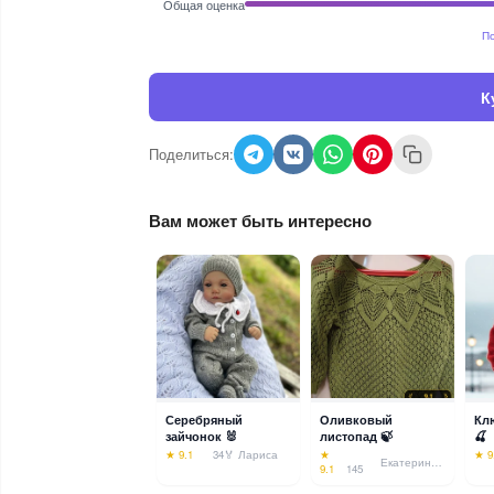
Общая оценка
По
К
Поделиться:
Вам может быть интересно
Серебряный
Оливковый
Кл
зайчонок 🐰
листопад 🍃
🍒
★ 9.1
34
🏅 Лариса
★
★ 9
Екатерина💠
9.1
145