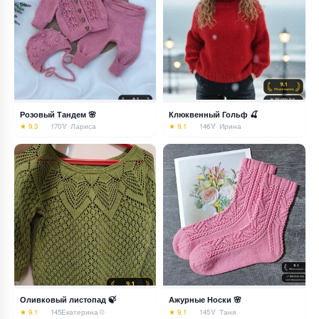
Розовый Тандем 🌸
Клюквенный Гольф 🍒
★ 9.3
170
🏅 Лариса
★ 9.1
146
🏅 Ирина
Оливковый листопад 🍃
Ажурные Носки 🌸
★ 9.1
145
Екатерина💠
★ 9.1
145
🏅 Таня