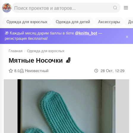
Одежда для взрослых
Одежда для детей
Аксессуары
До
🎁 Каждый месяц дарим баллы в боте
@knitts_bot
—
×
регистрация бесплатна!
Главная
/
Одежда для взрослых
Мятные Носочки 🧦
8.0
Неизвестный
28 Окт, 12:29