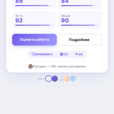
89
84
Фото
Общее
92
90
Оценить работу
Подробнее
TG
VK
Копировать
Рукодел — ИИ-анализ рукоделия
Фон: