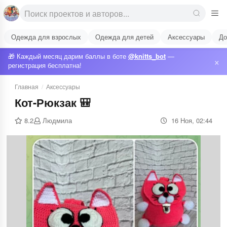
Одежда для взрослых
Одежда для детей
Аксессуары
До
🎁 Каждый месяц дарим баллы в боте
@knitts_bot
—
×
регистрация бесплатна!
Главная
/
Аксессуары
Кот-Рюкзак 🎒
8.2
Людмила
16 Ноя, 02:44