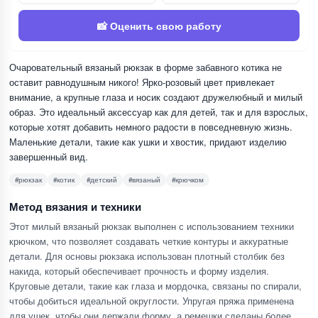
📸 Оценить свою работу
Очаровательный вязаный рюкзак в форме забавного котика не
оставит равнодушным никого! Ярко-розовый цвет привлекает
внимание, а крупные глаза и носик создают дружелюбный и милый
образ. Это идеальный аксессуар как для детей, так и для взрослых,
которые хотят добавить немного радости в повседневную жизнь.
Маленькие детали, такие как ушки и хвостик, придают изделию
завершенный вид.
#рюкзак
#котик
#детский
#вязаный
#крючком
Метод вязания и техники
Этот милый вязаный рюкзак выполнен с использованием техники
крючком, что позволяет создавать четкие контуры и аккуратные
детали. Для основы рюкзака использован плотный столбик без
накида, который обеспечивает прочность и форму изделия.
Круговые детали, такие как глаза и мордочка, связаны по спирали,
чтобы добиться идеальной округлости. Упругая пряжа применена
для ушек, чтобы они держали форму, а ремешки сделаны более