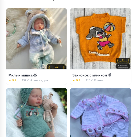
Милый мишка 🧸
Зайчонок с мячиком 🐰
★ 9.2
157
🏅 Александра
★ 9.1
110
🏅 Елена