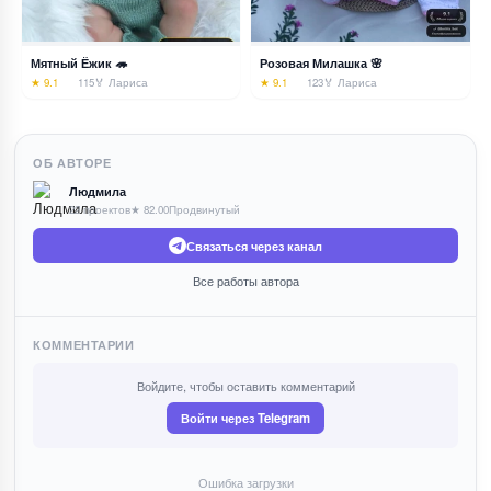
Мятный Ёжик 🦔
Розовая Милашка 🌸
★ 9.1
115
🏅 Лариса
★ 9.1
123
🏅 Лариса
ОБ АВТОРЕ
Людмила
22 проектов
★ 82.00
Продвинутый
Связаться через канал
Все работы автора
КОММЕНТАРИИ
Войдите, чтобы оставить комментарий
Войти через Telegram
Ошибка загрузки