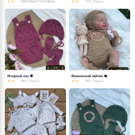
★ 9.0
105
Anastasia Presnyakova
★ 9.0
115
🏅 Лариса
Ягодный пух 🍓
Ванильный зайчик 🐇
★ 9.0
108
🏅 Лариса
★ 9.0
125
🏅 Лариса