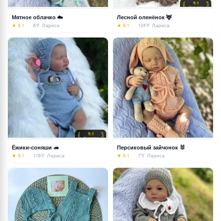
Мятное облачко ☁️
Лесной оленёнок 🦌
★ 9.1
8
🏅 Лариса
★ 9.1
124
🏅 Лариса
Ёжики-соняши 🦔
Персиковый зайчонок 🐰
★ 9.1
119
🏅 Лариса
★ 9.1
7
🏅 Лариса