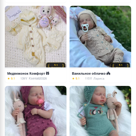
Медвежонок Комфорт 🧸
Ванильное облачко 👼
★ 9.1
139
🏅 Ksenia920326
★ 9.1
115
🏅 Лариса