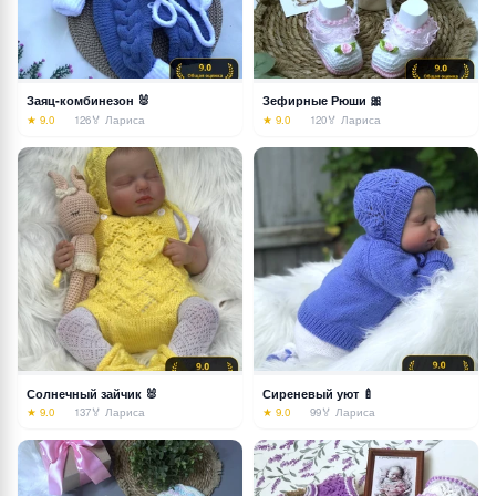
Заяц-комбинезон 🐰
Зефирные Рюши 🎀
★ 9.0
126
🏅 Лариса
★ 9.0
120
🏅 Лариса
Солнечный зайчик 🐰
Сиреневый уют 🍼
★ 9.0
137
🏅 Лариса
★ 9.0
99
🏅 Лариса