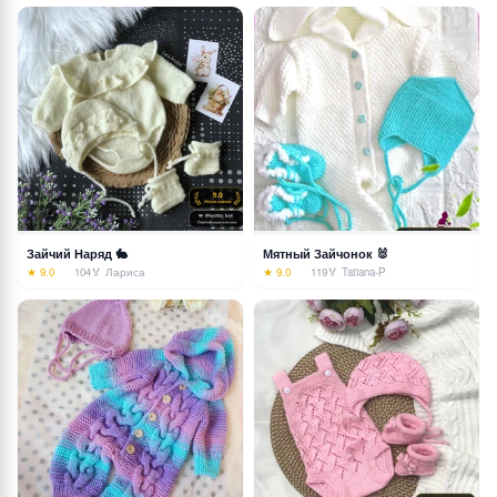
Зайчий Наряд 🐇
Мятный Зайчонок 🐰
★ 9.0
104
🏅 Лариса
★ 9.0
119
🏅 Tatiana-P