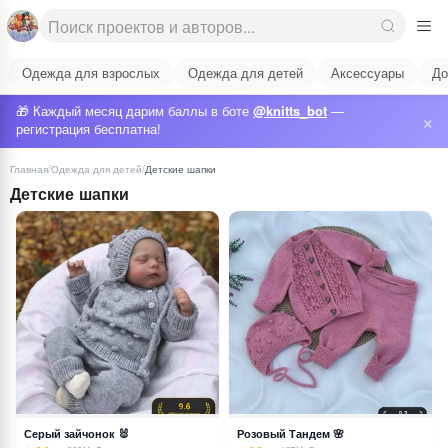
Одежда для взрослых
Одежда для детей
Аксессуары
До
🎁 Каждый месяц дарим баллы в боте
@knitts_bot
—
×
регистрация бесплатна!
Главная
/
Одежда для детей
/
Детские шапки
Детские шапки
Серый зайчонок 🐰
Розовый Тандем 🌸