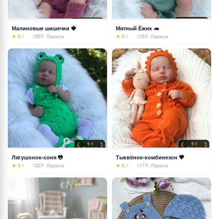
Малиновые шишечки 🍓
Мятный Ёжик 🦔
★ 9.1
155
🏅 Лариса
★ 9.1
115
🏅 Лариса
Лягушонок-соня 🐸
Тыквёнок-комбинезон 🧡
★ 9.1
122
🏅 Лариса
★ 9.1
117
🏅 Лариса