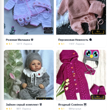
Розовая Милашка 🌸
Персиковая Нежность 🧶
★ 9.1
121
🏅 Лариса
★ 9.1
116
🏅 Лариса
Зайкин серый комплект 🐰
Ягодный Совёнок 🦉
★ 9.1
98
🏅 Лариса
★ 9.1
96
Наталья