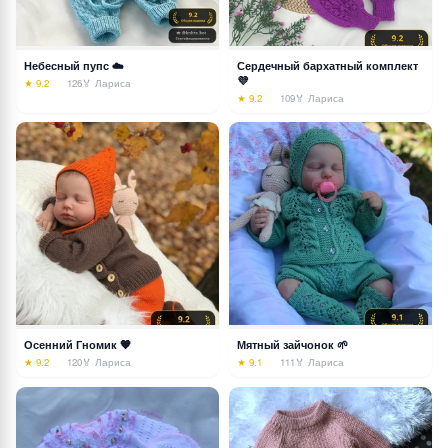
Небесный пупс ☁️
Сердечный бархатный комплект
💜
★ 9.2
126
🏅 Лариса
★ 9.2
109
🏅 Лариса
Осенний Гномик 🧡
Мятный зайчонок 🌱
★ 9.2
120
🏅 Лариса
★ 9.1
111
🏅 Лариса