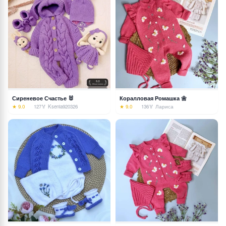
Сиреневое Счастье 🐰
Коралловая Ромашка 🌼
★ 9.0
127
🏅 Ksenia920326
★ 9.0
136
🏅 Лариса