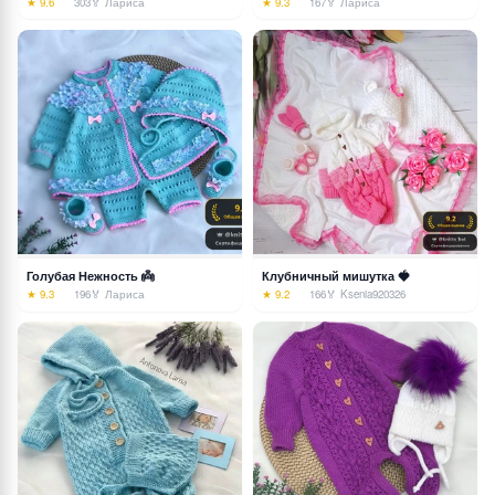
★ 9.6
303
🏅 Лариса
★ 9.3
167
🏅 Лариса
Голубая Нежность 👼
Клубничный мишутка 🍓
★ 9.3
196
🏅 Лариса
★ 9.2
166
🏅 Ksenia920326