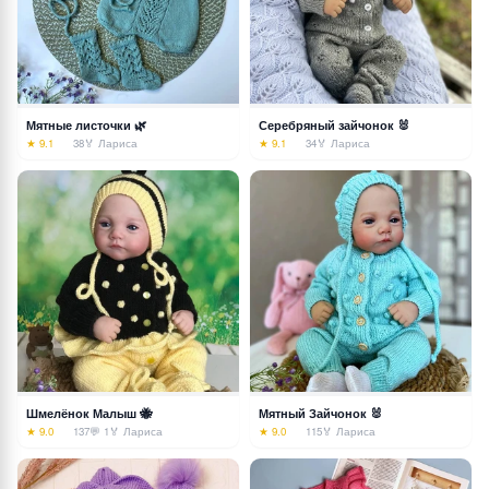
Мятные листочки 🌿
Серебряный зайчонок 🐰
★ 9.1
38
🏅 Лариса
★ 9.1
34
🏅 Лариса
Шмелёнок Малыш 🐝
Мятный Зайчонок 🐰
★ 9.0
137
💬 1
🏅 Лариса
★ 9.0
115
🏅 Лариса