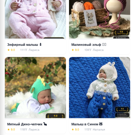
Зефирный малыш 🍼
Малиновый эльф 🧚‍♀️
★ 9.0
111
🏅 Лариса
★ 9.0
104
🏅 Лариса
Мятный Дино-чепчик 🦕
Малыш в Синем 🧸
★ 9.0
118
🏅 Лариса
★ 9.0
115
🏅 Наталья