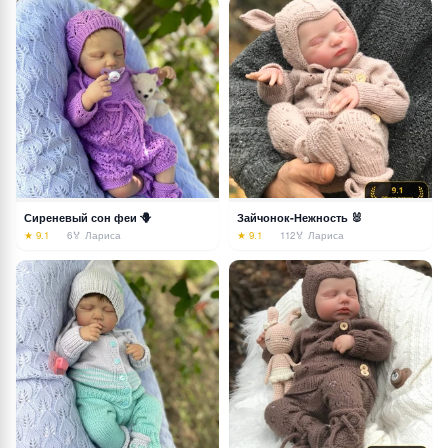
Сиреневый сон феи 🪻
Зайчонок-Нежность 🐰
★ 9.1
6
🏅 Лариса
★ 9.1
112
🏅 Лариса