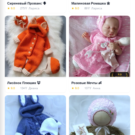
Сиреневый Прованс 🪻
Малиновая Ромашка 🌼
★ 9.0
275
🏅 Лариса
★ 9.0
89
🏅 Лариса
Лисёнок Плюшик 🦊
Розовые Мечты 👶
★ 9.0
134
🏅 Диана
★ 9.0
107
🏅 Анна