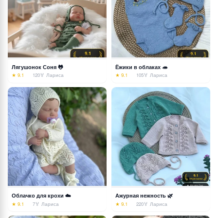
Лягушонок Соня 🐸
Ёжики в облаках 🦔
★ 9.1
120
🏅 Лариса
★ 9.1
105
🏅 Лариса
Облачко для крохи ☁️
Ажурная нежность 🌿
★ 9.1
7
🏅 Лариса
★ 9.1
220
🏅 Лариса