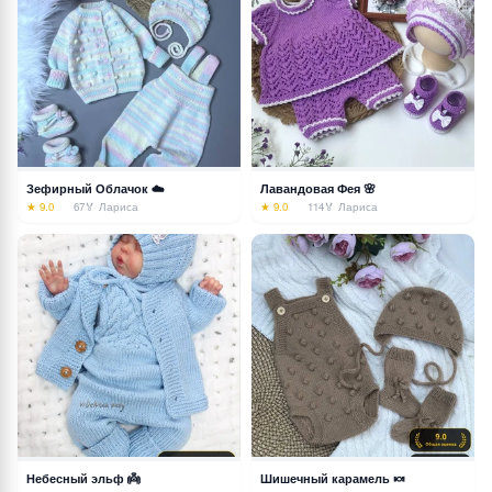
Зефирный Облачок ☁️
Лавандовая Фея 🌸
★ 9.0
67
🏅 Лариса
★ 9.0
114
🏅 Лариса
Небесный эльф 👼
Шишечный карамель 🍬