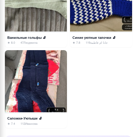
Ванильные гольфы 🧦
Синие уютные тапочки 🧦
★ 8.0
47
Людмила
★ 7.8
119
جانا ام فاطمة
Сапожки-Уютыши 🧦
★ 7.4
112
Иванова