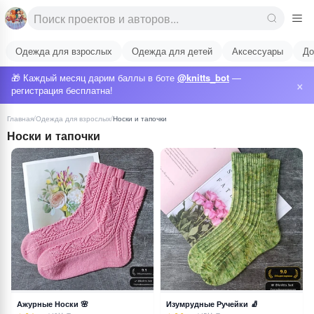
Одежда для взрослых
Одежда для детей
Аксессуары
До
🎁 Каждый месяц дарим баллы в боте
@knitts_bot
—
×
регистрация бесплатна!
Главная
/
Одежда для взрослых
/
Носки и тапочки
Носки и тапочки
Ажурные Носки 🌸
Изумрудные Ручейки 🧦