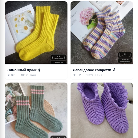
Лимонный лучик ☀️
Лавандовое конфетти 🧦
★ 8.3
105
🏅 Таня
★ 8.2
102
🏅 Таня