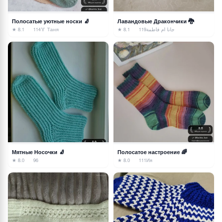
Полосатые уютные носки 🧦
Лавандовые Дракончики 🐉
★ 8.1
114
🏅 Таня
★ 8.1
119
جانا ام فاطمة
Мятные Носочки 🧦
Полосатое настроение 🌈
★ 8.0
96
★ 8.0
111
Ия