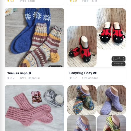
★ 9.1
146
🏅 Таня
★ 9.0
145
🏅 Таня
Зимняя пара ❄️
LadyBug Cozy 🐞
★ 8.7
126
🏅 Наталья
★ 8.7
115
Наталья