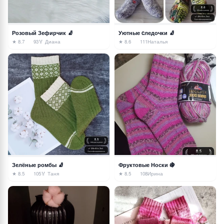
Розовый Зефирчик 🧦
Уютные cледочки 🧦
★ 8.7
93
🏅 Диана
★ 8.6
111
Наталья
Зелёные ромбы 🧦
Фруктовые Носки 🍇
★ 8.5
105
🏅 Таня
★ 8.5
108
Ирина