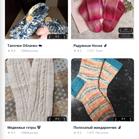
Тапочки Облачко ☁️
Радужные Носки 🧦
★ 8.5
126
Иванова
★ 8.5
115
🏅 Таня
Медвежьи гетры 🐻
Полосатый мандаринчик 🧦
★ 8.5
109
Иванова
★ 8.5
116
🏅 Наталья