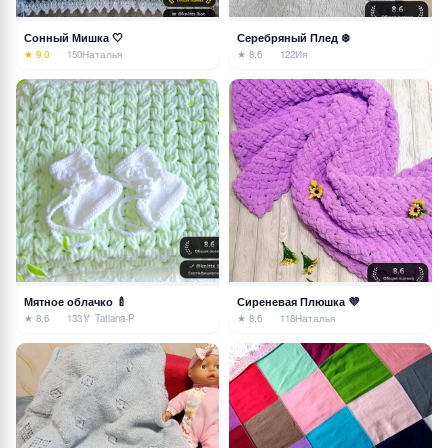
Сонный Мишка 🤍
Серебряный Плед ❄️
★ 9.0
150
Наталья
★ 8.6
122
Ия
Мятное облачко 🍼
Сиреневая Плюшка 💜
★ 8.6
133
🏅 Tatiana-P
★ 8.6
118
Наталья