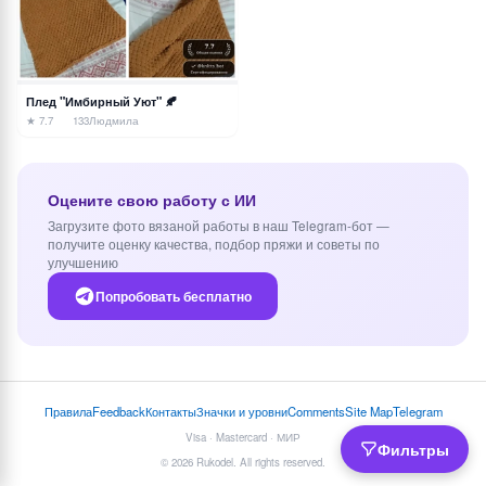
Плед "Имбирный Уют" 🍂
★ 7.7
133
Людмила
Оцените свою работу с ИИ
Загрузите фото вязаной работы в наш Telegram-бот —
получите оценку качества, подбор пряжи и советы по
улучшению
Попробовать бесплатно
Правила
Feedback
Контакты
Значки и уровни
Comments
Site Map
Telegram
Visa · Mastercard · МИР
Фильтры
© 2026 Rukodel. All rights reserved.