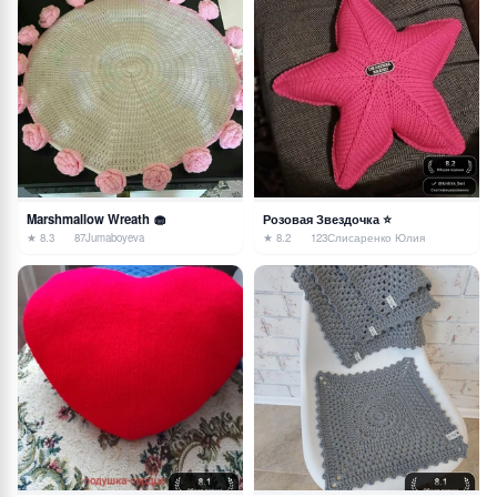
Marshmallow Wreath 🧁
Розовая Звездочка ⭐️
★ 8.3
87
Jumaboyeva
★ 8.2
123
Слисаренко Юлия