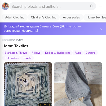
Adult Clothing
Children's Clothing
Accessories
Home Textile
🎁 Каждый месяц дарим баллы в боте
@knitts_bot
—
×
регистрация бесплатна!
Home
/
Home Textiles
Home Textiles
Blankets & Throws
Pillows
Doilies & Tablecloths
Rugs
Curtains
Pot Holders
Towels