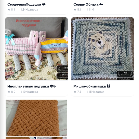
СердечнаяПодушка ❤️
Серые Облака ☁️
★ 8.1
124
Иванова
★ 8.1
111
Ия
Инопланетные подушки 👽✨
Мишка-обнимашка 🧸
★ 8.0
119
Иванова
★ 7.8
115
Наталья