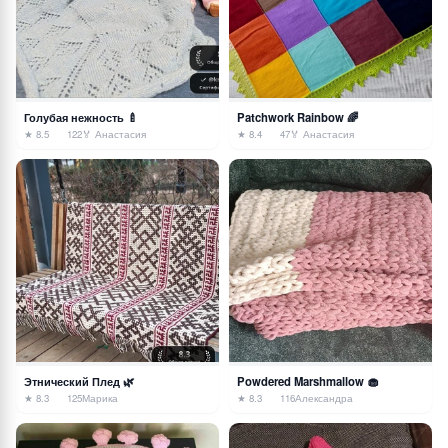
Голубая нежность 🍼
Patchwork Rainbow 🌈
★ 8.5
122
🏅 Анастасия
★ 8.4
47
🏅 Анастасия
Этнический Плед 🌿
Powdered Marshmallow 🧁
★ 8.3
125
Марика
★ 8.3
116
Александра