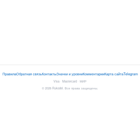
Правила
Обратная связь
Контакты
Значки и уровни
Комментарии
Карта сайта
Telegram
Visa · Mastercard · МИР
© 2026 Rukodel. Все права защищены.