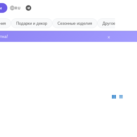
и
RU
ния
Подарки и декор
Сезонные изделия
Другое
Лиде
×
тна!