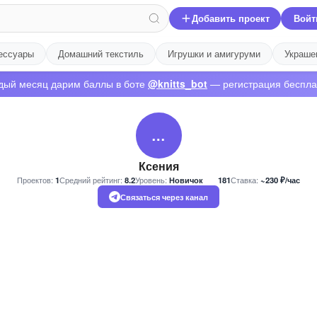
Добавить проект
Войт
ессуары
Домашний текстиль
Игрушки и амигуруми
Украше
дый месяц дарим баллы в боте
@knitts_bot
— регистрация беспла
…
Ксения
Проектов:
1
Средний рейтинг:
8.2
Уровень:
Новичок
181
Ставка:
~230 ₽/час
Связаться через канал