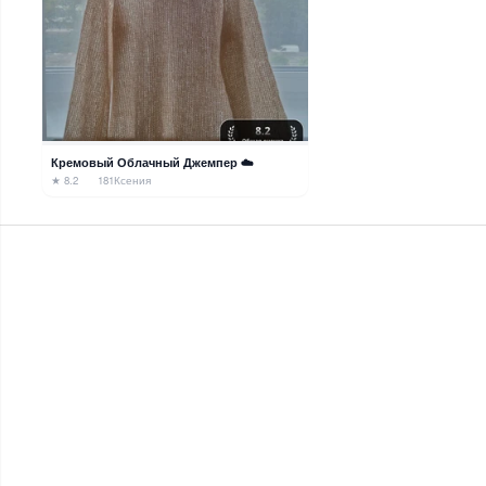
Кремовый Облачный Джемпер ☁️
★ 8.2
181
Ксения