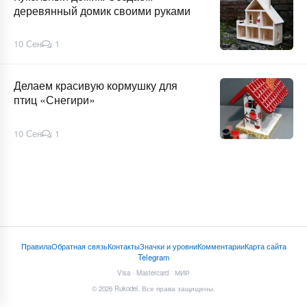
деревянный домик своими руками
10 Сен
1
Делаем красивую кормушку для
птиц «Снегири»
10 Сен
1
Правила
Обратная связь
Контакты
Значки и уровни
Комментарии
Карта сайта
Telegram
Visa · Mastercard · МИР
© 2026 Rukodel. Все права защищены.