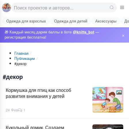
Одежда для взрослых
Одежда для детей
Аксессуары
До
🎁 Каждый месяц дарим баллы в боте
@knitts_bot
—
×
регистрация бесплатна!
Главная
/
Публикации
/
#декор
#декор
Кормушка для птиц как способ
развития внимания у детей
24 Фев
1
Кукольный домик. Создаем