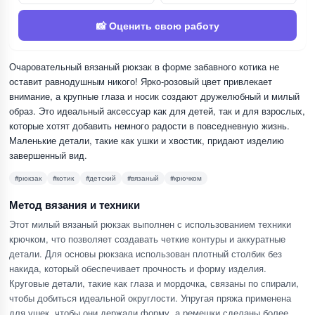
📸 Оценить свою работу
Очаровательный вязаный рюкзак в форме забавного котика не
оставит равнодушным никого! Ярко-розовый цвет привлекает
внимание, а крупные глаза и носик создают дружелюбный и милый
образ. Это идеальный аксессуар как для детей, так и для взрослых,
которые хотят добавить немного радости в повседневную жизнь.
Маленькие детали, такие как ушки и хвостик, придают изделию
завершенный вид.
#рюкзак
#котик
#детский
#вязаный
#крючком
Метод вязания и техники
Этот милый вязаный рюкзак выполнен с использованием техники
крючком, что позволяет создавать четкие контуры и аккуратные
детали. Для основы рюкзака использован плотный столбик без
накида, который обеспечивает прочность и форму изделия.
Круговые детали, такие как глаза и мордочка, связаны по спирали,
чтобы добиться идеальной округлости. Упругая пряжа применена
для ушек, чтобы они держали форму, а ремешки сделаны более