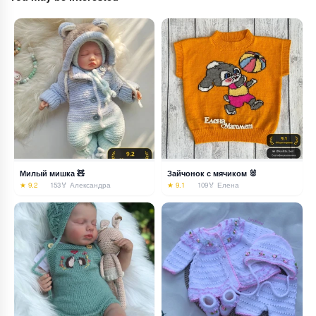
Милый мишка 🧸
Зайчонок с мячиком 🐰
★ 9.2
153
🏅 Александра
★ 9.1
109
🏅 Елена