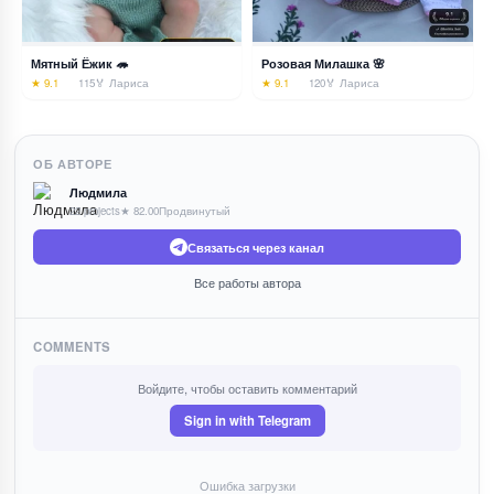
Мятный Ёжик 🦔
Розовая Милашка 🌸
★ 9.1
115
🏅 Лариса
★ 9.1
120
🏅 Лариса
ОБ АВТОРЕ
Людмила
22 projects
★ 82.00
Продвинутый
Связаться через канал
Все работы автора
COMMENTS
Войдите, чтобы оставить комментарий
Sign in with Telegram
Ошибка загрузки