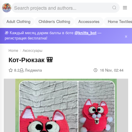
Adult Clothing
Children's Clothing
Accessories
Home Textile
🎁 Каждый месяц дарим баллы в боте
@knitts_bot
—
×
регистрация бесплатна!
Home
/
Аксессуары
Кот-Рюкзак 🎒
8.2
Людмила
16 Nov, 02:44