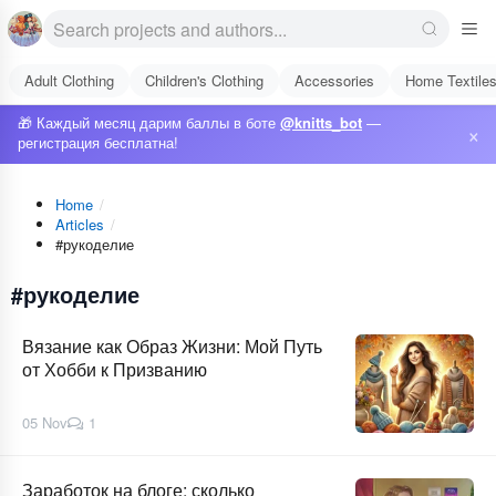
Adult Clothing
Children's Clothing
Accessories
Home Textile
🎁 Каждый месяц дарим баллы в боте
@knitts_bot
—
×
регистрация бесплатна!
Home
/
Articles
/
#рукоделие
#рукоделие
Вязание как Образ Жизни: Мой Путь
от Хобби к Призванию
05 Nov
1
Заработок на блоге: сколько