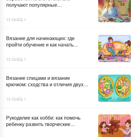
получают популярные
рукодельницы
13 Oct
1
Вязание для начинающих: где
пройти обучение и как начать
зарабатывать на хобби
13 Oct
1
Вязание спицами и вязание
крючком: сходства и отличия двух
видов рукоделия
13 Oct
1
Рукоделие как хобби: как помочь
ребенку развить творческие
способности