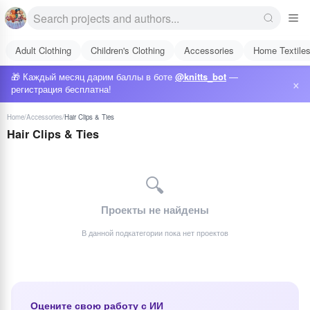
Adult Clothing
Children's Clothing
Accessories
Home Textile
🎁 Каждый месяц дарим баллы в боте
@knitts_bot
—
×
регистрация бесплатна!
Home
/
Accessories
/
Hair Clips & Ties
Hair Clips & Ties
🔍
Проекты не найдены
В данной подкатегории пока нет проектов
Оцените свою работу с ИИ