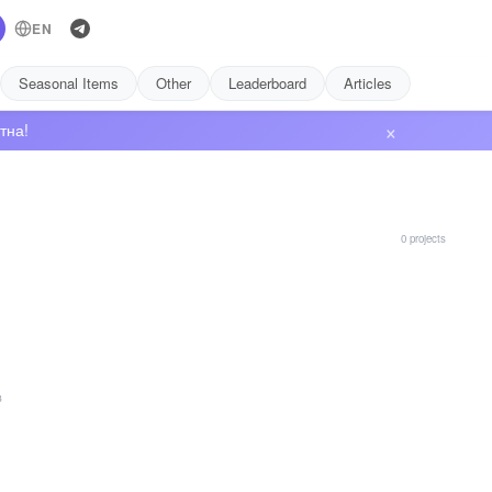
EN
Seasonal Items
Other
Leaderboard
Articles
×
тна!
0 projects
в