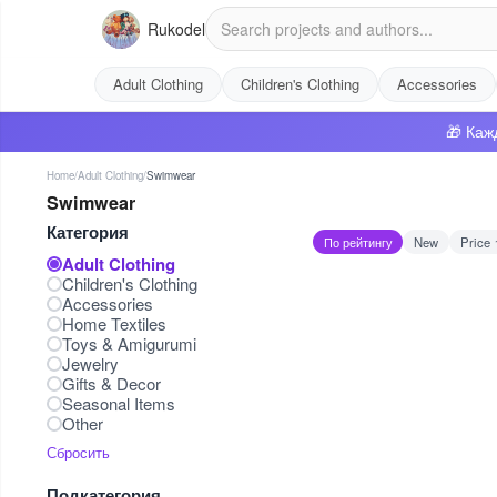
Rukodel
Adult Clothing
Children's Clothing
Accessories
🎁 Каж
Home
/
Adult Clothing
/
Swimwear
Swimwear
Категория
По рейтингу
New
Price 
Adult Clothing
Children's Clothing
Accessories
Home Textiles
Toys & Amigurumi
Jewelry
Gifts & Decor
Seasonal Items
Other
Сбросить
Подкатегория