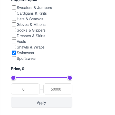
Sweaters & Jumpers
Cardigans & Knits
Hats & Scarves
Gloves & Mittens
Socks & Slippers
Dresses & Skirts
Vests
Shawls & Wraps
Swimwear
Sportswear
Price, ₽
—
Apply