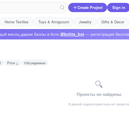
Create Project
Sign in
Home Textiles
Toys & Amigurumi
Jewelry
Gifts & Decor
дый месяц дарим баллы в боте
@knitts_bot
— регистрация беспла
↑
Price ↓
Обсуждаемые
🔍
Проекты не найдены
В данной подкатегории пока нет проекто