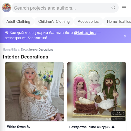
Adult Clothing
Children's Clothing
Accessories
Home Textile
🎁 Каждый месяц дарим баллы в боте
@knitts_bot
—
×
регистрация бесплатна!
Home
/
Gifts & Decor
/
Interior Decorations
Interior Decorations
White Swan 🦢
Рождественские Фигурки 🎄