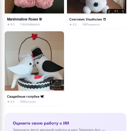
Marshmallow Roses 🌸
Снеговик Улыболик ☃️
★ 8.3
119
Jumaboyeva
★ 8.2
128
Людмила
Свадебные голубки 🕊️
★ 8.2
120
Наталья
Оцените свою работу с ИИ
Загрузите фото вязаной работы в наш Telegram-бот —