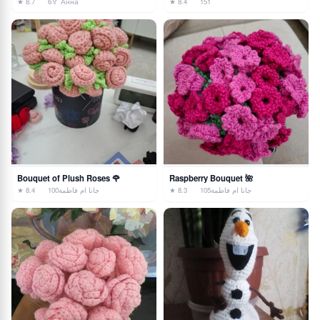
★ 8.7
6
🏅 Анна
★ 8.4
151
Bouquet of Plush Roses 🌹
Raspberry Bouquet 🌺
★ 8.4
100
جانا ام فاطمة
★ 8.3
105
جانا ام فاطمة