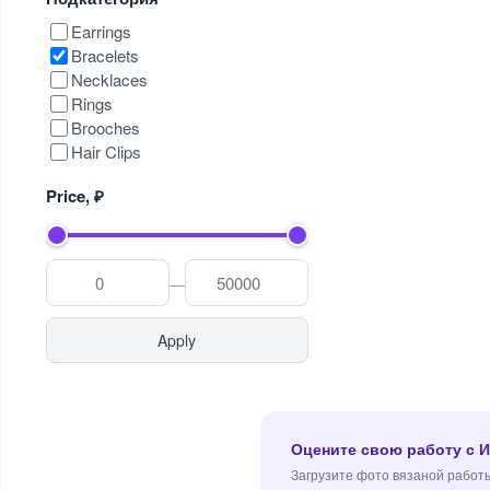
Earrings
Bracelets
Necklaces
Rings
Brooches
Hair Clips
Price, ₽
—
Apply
Оцените свою работу с 
Загрузите фото вязаной работы