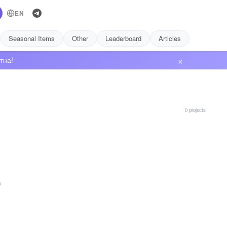
EN
Seasonal Items
Other
Leaderboard
Articles
×
тна!
0 projects
в