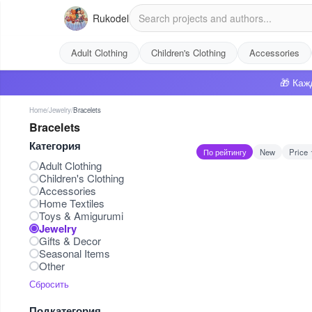
Rukodel
Adult Clothing
Children's Clothing
Accessories
🎁 Каж
Home
/
Jewelry
/
Bracelets
Bracelets
Категория
По рейтингу
New
Price 
Adult Clothing
Children's Clothing
Accessories
Home Textiles
Toys & Amigurumi
Jewelry
Gifts & Decor
Seasonal Items
Other
Сбросить
Подкатегория