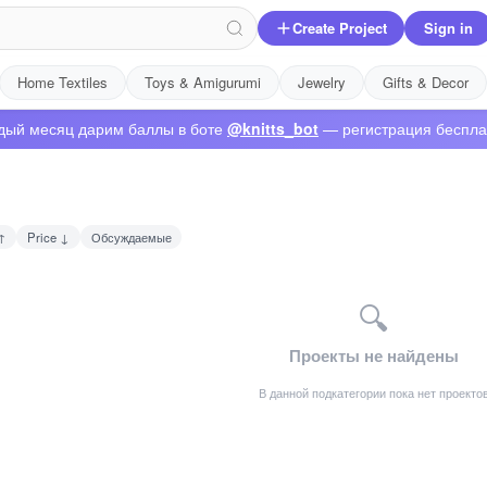
Create Project
Sign in
Home Textiles
Toys & Amigurumi
Jewelry
Gifts & Decor
дый месяц дарим баллы в боте
@knitts_bot
— регистрация беспла
↑
Price ↓
Обсуждаемые
🔍
Проекты не найдены
В данной подкатегории пока нет проекто