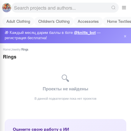
Adult Clothing
Children's Clothing
Accessories
Home Textile
🎁 Каждый месяц дарим баллы в боте
@knitts_bot
—
×
регистрация бесплатна!
Home
/
Jewelry
/
Rings
Rings
🔍
Проекты не найдены
В данной подкатегории пока нет проектов
Оцените свою работу с ИИ