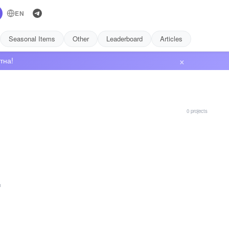
EN
Seasonal Items
Other
Leaderboard
Articles
×
тна!
0 projects
в