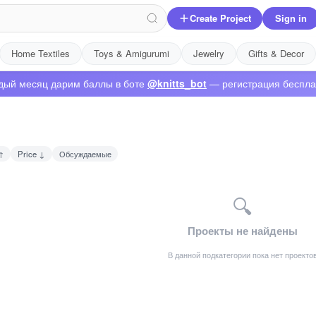
Create Project
Sign in
Home Textiles
Toys & Amigurumi
Jewelry
Gifts & Decor
дый месяц дарим баллы в боте
@knitts_bot
— регистрация беспла
↑
Price ↓
Обсуждаемые
🔍
Проекты не найдены
В данной подкатегории пока нет проекто