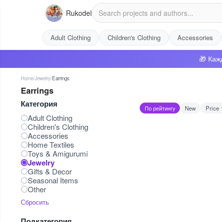
Rukodel
Adult Clothing
Children's Clothing
Accessories
🎁 Каж
Home
/
Jewelry
/
Earrings
Earrings
Категория
По рейтингу
New
Price 
Adult Clothing
Children's Clothing
Accessories
Home Textiles
Toys & Amigurumi
Jewelry
Gifts & Decor
Seasonal Items
Other
Сбросить
Подкатегория