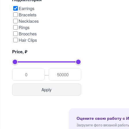
Earrings
Bracelets
Necklaces
Rings
Brooches
Hair Clips
Price, ₽
—
Apply
Оцените свою работу с 
Загрузите фото вязаной работы