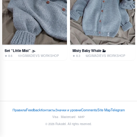
Set “Little Mist” 🌫️
Misty Baby Whale 🐳
★ 8.6
101
GIMADIEVS WORKSHOP
★ 8.3
92
GIMADIEVS WORKSHOP
Правила
Feedback
Контакты
Значки и уровни
Comments
Site Map
Telegram
Visa · Mastercard · МИР
© 2026 Rukodel. All rights reserved.