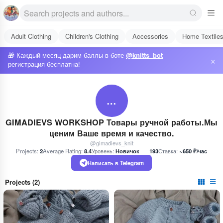
Adult Clothing
Children's Clothing
Accessories
Home Textile
🎁 Каждый месяц дарим баллы в боте
@knitts_bot
—
×
регистрация бесплатна!
…
GIMADIEVS WORKSHOP Товары ручной работы.Мы
ценим Ваше время и качество.
@gimadievs_knit
Projects:
2
Average Rating:
8.4
Уровень:
Новичок
193
Ставка:
~650 ₽/час
Написать в Telegram
Projects (2)