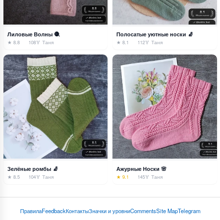
Лиловые Волны 🧶
Полосатые уютные носки 🧦
★ 8.8
108
🏅 Таня
★ 8.1
112
🏅 Таня
Зелёные ромбы 🧦
Ажурные Носки 🌸
★ 8.5
104
🏅 Таня
★ 9.1
145
🏅 Таня
Правила
Feedback
Контакты
Значки и уровни
Comments
Site Map
Telegram