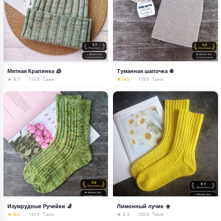
Мятная Крапинка 🧊
Туманная шапочка ❄️
★ 8.7
110
🏅 Таня
★ 9.0
119
🏅 Таня
Изумрудные Ручейки 🧦
Лимонный лучик ☀️
★ 9.0
141
🏅 Таня
★ 8.3
103
🏅 Таня