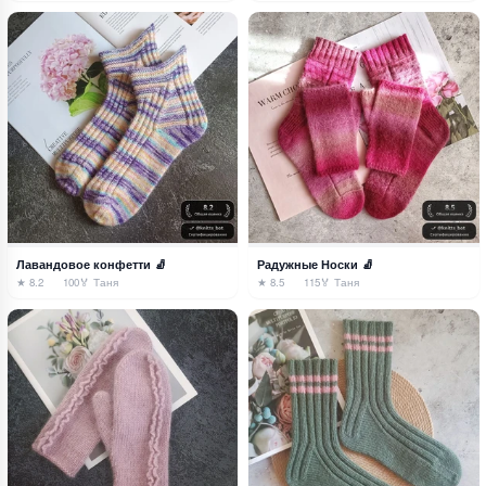
Лавандовое конфетти 🧦
Радужные Носки 🧦
★ 8.2
100
🏅 Таня
★ 8.5
115
🏅 Таня