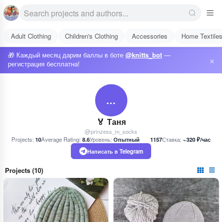
Adult Clothing
Children's Clothing
Accessories
Home Textile
🎁 Каждый месяц дарим баллы в боте
@knitts_bot
—
×
регистрация бесплатна!
…
🏅 Таня
@prinzess_in_socks
Projects:
10
Average Rating:
8.6
Уровень:
Опытный
1157
Ставка:
~320 ₽/час
Написать в Telegram
Projects (10)