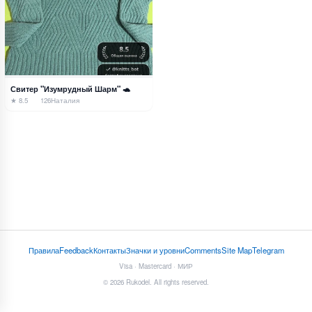
Свитер "Изумрудный Шарм" 🐢
★ 8.5
126
Наталия
Правила
Feedback
Контакты
Значки и уровни
Comments
Site Map
Telegram
Visa · Mastercard · МИР
© 2026 Rukodel. All rights reserved.