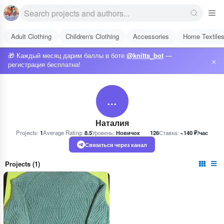
Adult Clothing
Children's Clothing
Accessories
Home Textile
🎁 Каждый месяц дарим баллы в боте
@knitts_bot
—
×
регистрация бесплатна!
…
Наталия
Projects:
1
Average Rating:
8.5
Уровень:
Новичок
126
Ставка:
~140 ₽/час
Связаться через канал
Projects (1)