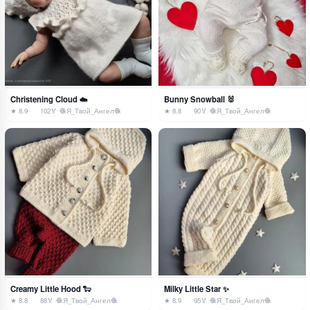
Christening Cloud ☁️
Bunny Snowball 🐰
★ 8.9
102
🏅 🧶Я_Твой_Ангел🧶
★ 8.8
90
🏅 🧶Я_Твой_Ангел🧶
Creamy Little Hood 🐑
Milky Little Star ✨
★ 8.8
88
🏅 🧶Я_Твой_Ангел🧶
★ 8.9
95
🏅 🧶Я_Твой_Ангел🧶