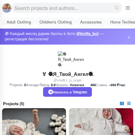
Adult Clothing
Children's Clothing
Accessories
Home Textile
🎁 Каждый месяц дарим баллы в боте
@knitts_bot
—
×
регистрация бесплатна!
🏅 🧶Я_Твой_Ангел🧶
@sladkii_ja_angel
Projects:
5
Average Rating:
8.8
Уровень:
Новичок
466
Ставка:
~694 ₽/час
Написать в Telegram
Projects (5)