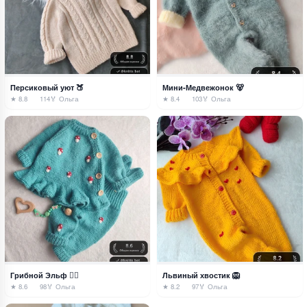
Персиковый уют 🍑
Мини-Медвежонок 🐻
★ 8.8
114
🏅 Ольга
★ 8.4
103
🏅 Ольга
Грибной Эльф 🧚‍♀️
Львиный хвостик 🦁
★ 8.6
98
🏅 Ольга
★ 8.2
97
🏅 Ольга