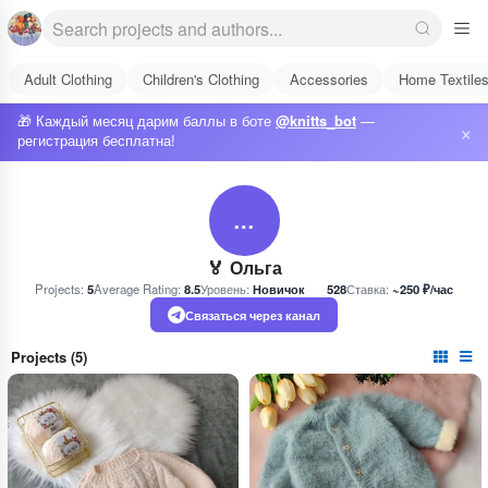
Adult Clothing
Children's Clothing
Accessories
Home Textile
🎁 Каждый месяц дарим баллы в боте
@knitts_bot
—
×
регистрация бесплатна!
…
🏅 Ольга
Projects:
5
Average Rating:
8.5
Уровень:
Новичок
528
Ставка:
~250 ₽/час
Связаться через канал
Projects (5)