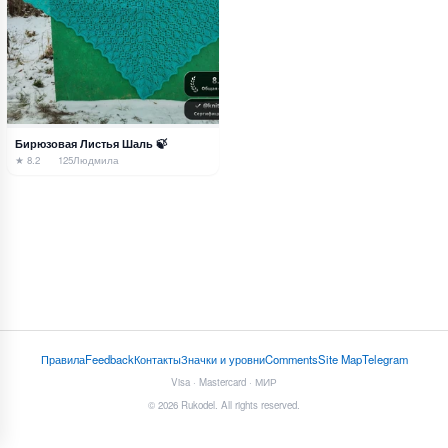
Бирюзовая Листья Шаль 🍃
★ 8.2
125
Людмила
Правила
Feedback
Контакты
Значки и уровни
Comments
Site Map
Telegram
Visa · Mastercard · МИР
© 2026 Rukodel. All rights reserved.