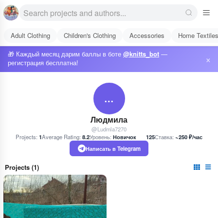
Adult Clothing
Children's Clothing
Accessories
Home Textile
🎁 Каждый месяц дарим баллы в боте
@knitts_bot
—
×
регистрация бесплатна!
…
Людмила
@Ludmla7270
Projects:
1
Average Rating:
8.2
Уровень:
Новичок
125
Ставка:
~250 ₽/час
Написать в Telegram
Projects (1)