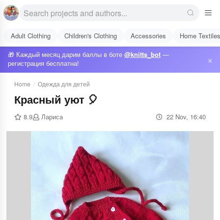
Adult Clothing
Children's Clothing
Accessories
Home Textile
🎁 Каждый месяц дарим баллы в боте
@knitts_bot
—
×
регистрация бесплатна!
Home
/
Одежда для детей
Красный уют 🎈
8.9
Лариса
22 Nov, 16:40