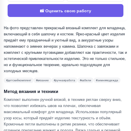
📸 Оценить свою работу
На фото представлен прекрасный вязаный комплект для младенца,
включающий в себя шапочку и костюм. Ярко-красный цвет изделия
придаёт ему праздничный и уютный вид, а аккуратные узоры
напоминают о зимних вечерах у камина. Шапочка с завязками и
комплект с крупными пуговицами добавляют как практичности, так и
эстетической привлекательности изделию. Это не только стильное,
но и функциональное творение, идеально подходящее для
холодных месяцев.
#детскийкомплект
#вязание
#ручнаяработа
#кабели
#зимняяодежда
Метод вязания и техники
Комплект выполнен ручной вязкой, в технике реглан сверху вниз,
что позволяет избежать швов на плечах, обеспечивая
максимальный комфорт для младенца. Использован популярный
узор косы, который придаёт изделию текстурность и объём.
Кромочные петли выполнены в ритме резинки, что обеспечивает
отличное прилегание манжет и подола. Вязка гладью и резинкой