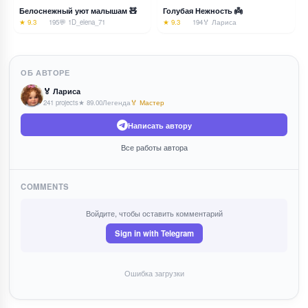
Белоснежный уют малышам 🧸
Голубая Нежность 👼
★ 9.3
195
💬 1
D_elena_71
★ 9.3
194
🏅 Лариса
ОБ АВТОРЕ
🏅 Лариса
241 projects
★ 89.00
Легенда
🏅 Мастер
Написать автору
Все работы автора
COMMENTS
Войдите, чтобы оставить комментарий
Sign in with Telegram
Ошибка загрузки