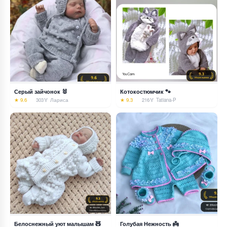
Серый зайчонок 🐰
Котокостюмчик 🐾
★ 9.6
303
🏅 Лариса
★ 9.3
216
🏅 Tatiana-P
Белоснежный уют малышам 🧸
Голубая Нежность 👼