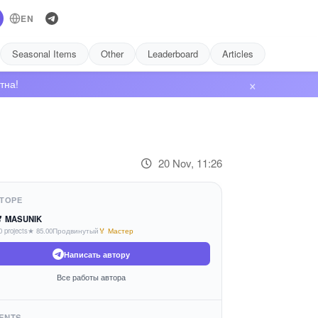
EN
Seasonal Items
Other
Leaderboard
Articles
×
тна!
20 Nov, 11:26
ТОРЕ
 MASUNIK
0 projects
★ 85.00
Продвинутый
🏅 Мастер
Написать автору
Все работы автора
ENTS