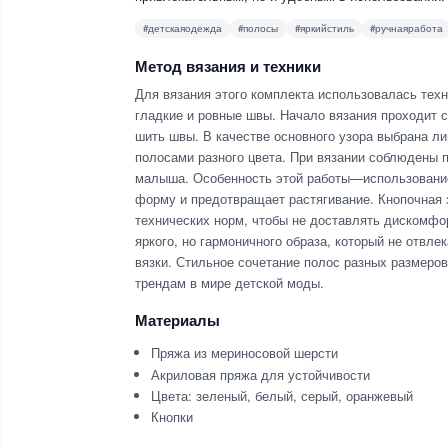
#детскаяодежда
#полосы
#яркийстиль
#ручнаяработа
Метод вязания и техники
Для вязания этого комплекта использовалась техн
гладкие и ровные швы. Начало вязания проходит с
шить швы. В качестве основного узора выбрана ли
полосами разного цвета. При вязании соблюдены п
малыша. Особенность этой работы—использование 
форму и предотвращает растягивание. Кнопочная 
технических норм, чтобы не доставлять дискомфо
яркого, но гармоничного образа, который не отвле
вязки. Стильное сочетание полос разных размеро
трендам в мире детской моды.
Материалы
Пряжа из мериносовой шерсти
Акриловая пряжа для устойчивости
Цвета: зеленый, белый, серый, оранжевый
Кнопки