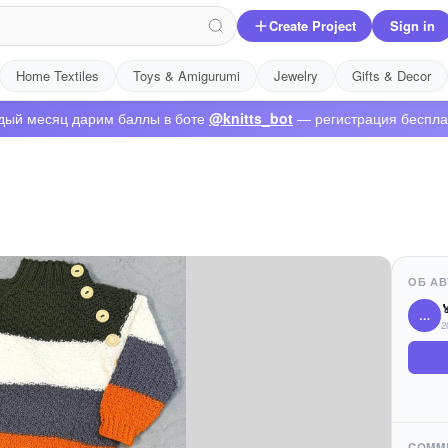
Create Project
Sign in
Home Textiles
Toys & Amigurumi
Jewelry
Gifts & Decor
дый месяц дарим баллы в боте
@knitts_bot
— регистрация беспла
ОБ АВ

…
2
COMM