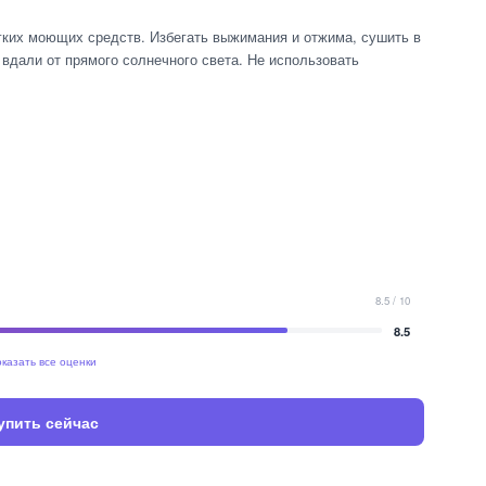
гких моющих средств. Избегать выжимания и отжима, сушить в
вдали от прямого солнечного света. Не использовать
8.5 / 10
8.5
казать все оценки
упить сейчас