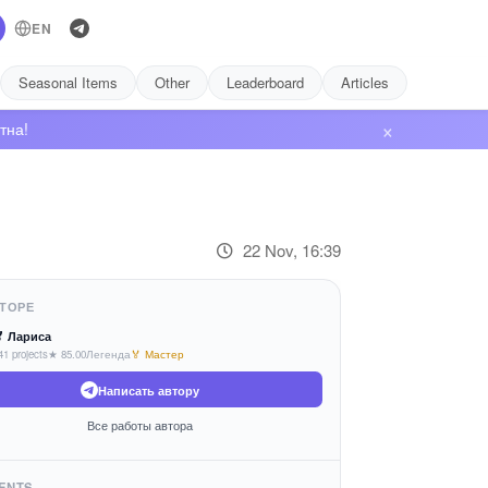
EN
Seasonal Items
Other
Leaderboard
Articles
×
тна!
22 Nov, 16:39
ТОРЕ
 Лариса
41 projects
★ 85.00
Легенда
🏅 Мастер
Написать автору
Все работы автора
ENTS