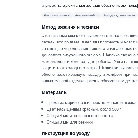
игривость. Брюки с манжетами обеспечивают ком
#детскийкомплект
#вязаныйнабор
#подарокдлямалыша
Метод вязания и техники
Этот вязаный комплект выполнен с использование
петель, что придает изделиям плотность и эласти
с помощью чередования лицевых и изнаночных пет
добавляет визуального объема. Шапочка связана п
максимальный комфорт для ребенка. Ушки на шапоч
защитить от холодного ветра. Штанишки выполнены
обеспечивает хорошую посадку и комфорт при нос
внимательной отделке краев и обдуманным деталя
Материалы
Пряжа из мериносовой шерсти, мягкая и нежная
Цвет насыщенный красный, около 300 г
Спицы 4 мм для основного полотна
Спицы 3 мм для резинки
Инструкции по уходу