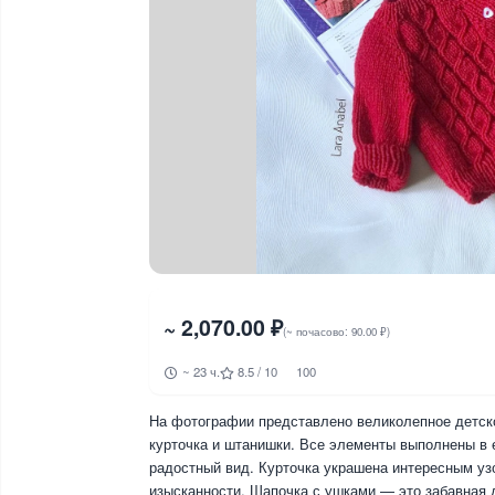
~ 2,070.00 ₽
(~ почасово: 90.00 ₽)
~ 23 ч.
8.5 / 10
100
На фотографии представлено великолепное детско
курточка и штанишки. Все элементы выполнены в е
радостный вид. Курточка украшена интересным уз
изысканности. Шапочка с ушками — это забавная де