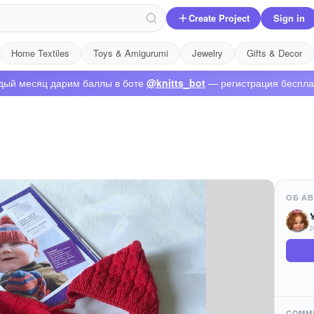
Create Project
Sign in
Home Textiles
Toys & Amigurumi
Jewelry
Gifts & Decor
дый месяц дарим баллы в боте
@knitts_bot
— регистрация беспла
ОБ АВ

2
COMM