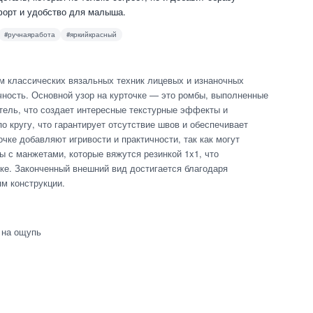
форт и удобство для малыша.
#ручнаяработа
#яркийкрасный
м классических вязальных техник лицевых и изнаночных
чность. Основной узор на курточке — это ромбы, выполненные
ель, что создает интересные текстурные эффекты и
о кругу, что гарантирует отсутствие швов и обеспечивает
ке добавляют игривости и практичности, так как могут
 с манжетами, которые вяжутся резинкой 1x1, что
ке. Законченный внешний вид достигается благодаря
м конструкции.
 на ощупь