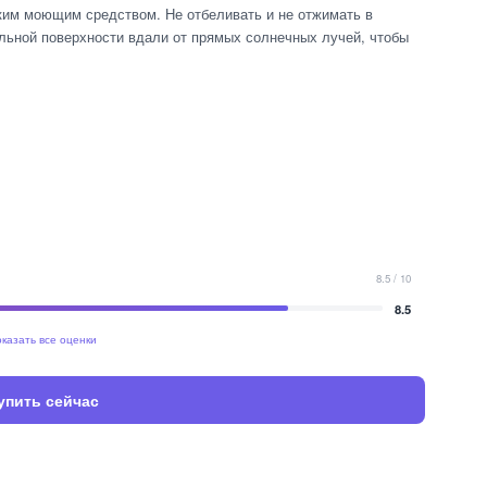
гким моющим средством. Не отбеливать и не отжимать в
льной поверхности вдали от прямых солнечных лучей, чтобы
8.5 / 10
8.5
казать все оценки
упить сейчас