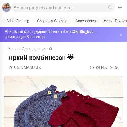
Adult Clothing
Children's Clothing
Accessories
Home Textile
🎁 Каждый месяц дарим баллы в боте
@knitts_bot
—
×
регистрация бесплатна!
Home
/
Одежда для детей
Яркий комбинезон 🌟
8.6
MASUNIK
04 Nov, 04:34