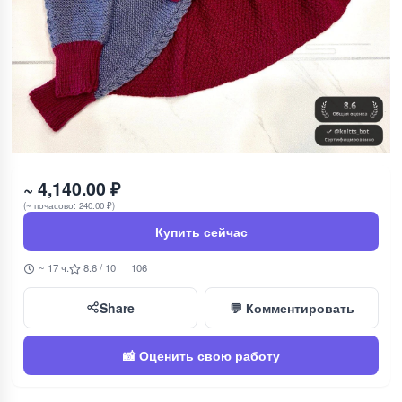
~ 4,140.00 ₽
(~ почасово: 240.00 ₽)
Купить сейчас
~ 17 ч.
8.6 / 10
106
Share
💬 Комментировать
📸 Оценить свою работу