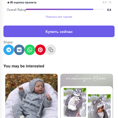
★
AI оценка проекта
8.6 / 10
Overall Rating
8.6
Показать все оценки
Купить сейчас
Share:
You may be interested