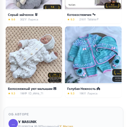
Серый зайчонок 🐰
Котокостюмчик 🐾
★ 9.6
302
🏅 Лариса
★ 9.3
216
🏅 Tatiana-P
Белоснежный уют малышам 🧸
Голубая Нежность 👼
★ 9.3
196
💬 1
D_elena_71
★ 9.3
196
🏅 Лариса
ОБ АВТОРЕ
🏅 MASUNIK
…
20 projects
★ 86.00
Продвинутый
🏅 Мастер