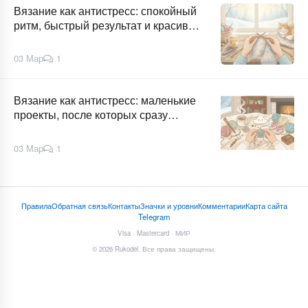
Вязание как антистресс: спокойный
ритм, быстрый результат и красивая
вещь
03 Мар
1
Вязание как антистресс: маленькие
проекты, после которых сразу
«готово»
03 Мар
1
Правила
Обратная связь
Контакты
Значки и уровни
Комментарии
Карта сайта
Telegram
Visa · Mastercard · МИР
© 2026 Rukodel. Все права защищены.