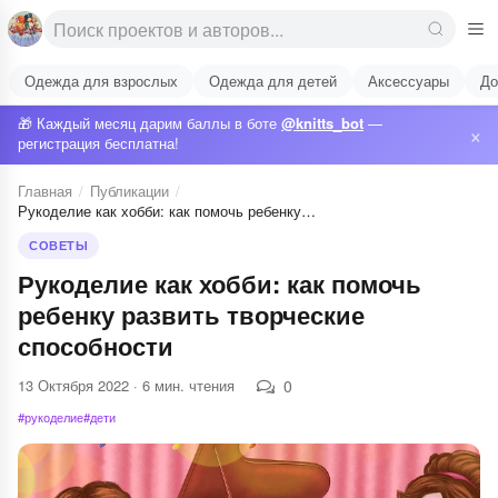
Одежда для взрослых
Одежда для детей
Аксессуары
До
🎁 Каждый месяц дарим баллы в боте
@knitts_bot
—
×
регистрация бесплатна!
Главная
/
Публикации
/
Рукоделие как хобби: как помочь ребенку…
СОВЕТЫ
Рукоделие как хобби: как помочь
ребенку развить творческие
способности
13 Октября 2022 · 6 мин. чтения
0
#рукоделие
#дети