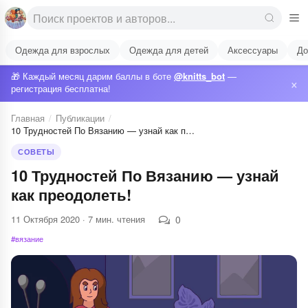
Одежда для взрослых
Одежда для детей
Аксессуары
До
🎁 Каждый месяц дарим баллы в боте
@knitts_bot
—
×
регистрация бесплатна!
Главная
/
Публикации
/
10 Трудностей По Вязанию — узнай как п…
СОВЕТЫ
10 Трудностей По Вязанию — узнай
как преодолеть!
11 Октября 2020 · 7 мин. чтения
0
#вязание