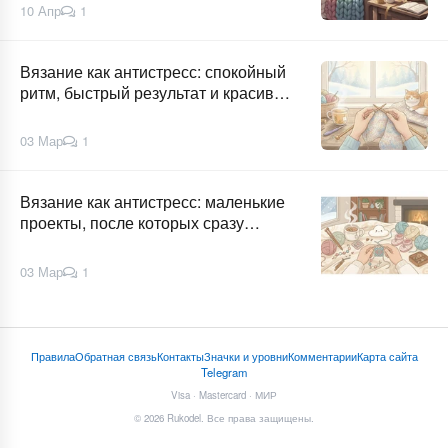
10 Апр
1
Вязание как антистресс: спокойный
ритм, быстрый результат и красивая
вещь
03 Мар
1
Вязание как антистресс: маленькие
проекты, после которых сразу
«готово»
03 Мар
1
Правила
Обратная связь
Контакты
Значки и уровни
Комментарии
Карта сайта
Telegram
Visa · Mastercard · МИР
© 2026 Rukodel. Все права защищены.