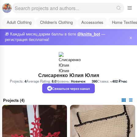
Adult Clothing
Children's Clothing
Accessories
Home Textile
🎁 Каждый месяц дарим баллы в боте
@knitts_bot
—
×
регистрация бесплатна!
Слисаренко Юлия Юлия
Projects:
4
Average Rating:
8.0
Уровень:
Новичок
390
Ставка:
~402 ₽/час
Связаться через канал
Projects (4)