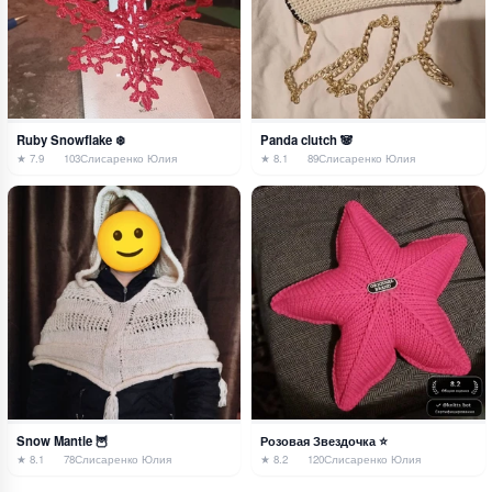
Ruby Snowflake ❄️
Panda clutch 🐼
★ 7.9
103
Слисаренко Юлия
★ 8.1
89
Слисаренко Юлия
Snow Mantle 🦉
Розовая Звездочка ⭐️
★ 8.1
78
Слисаренко Юлия
★ 8.2
120
Слисаренко Юлия